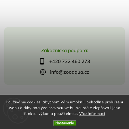
Zákaznícka podpora:
+420 732 460 273
info@zooaqua.cz
Copyright 2026
ZooAqua, s.r.o
. Všetky práva vyhradené.
Používáme cookies, abychom Vám umožnili pohodlné prohlížení
Vytvořil
Shoptet
| Design
Shoptak.cz
webu a díky analýze provozu webu neustále zlepšovali jeho
funkce, výkon a použitelnost.
Více informací
Nastavenie