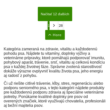
Načítať 12 ďalších
1
28
Hore
Kategória zameraná na zdravie, vitalitu a každodennú
pohodu psa. Nájdete tu vitamíny, doplnky výživy a
veterinárne prípravky, ktoré pomáhajú podporovať imunitu,
pohybový aparát, trávenie, srsť, vitalitu aj celkovú kondíciu
psa v každej životnej fáze. Správne zvolená starostlivosť
dokáže výrazne ovplyvniť kvalitu života psa, jeho energiu
aj radosť z pohybu.
Či už riešite citlivé trávenie, kĺby, stres, regeneráciu alebo
podporu seniorného psa, v tejto kategórii nájdete produkty
pre každodennú podporu zdravia aj špeciálne veterinárne
potreby. Ponúkame kvalitné doplnky pre psov od
overených značiek, ktoré využívajú chovatelia, profesionáli
aj bežní majitelia psov.