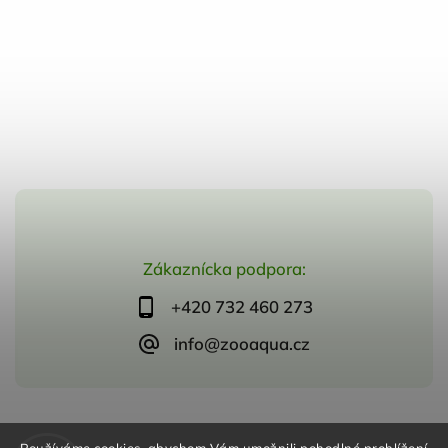
Zákaznícka podpora:
+420 732 460 273
info@zooaqua.cz
Copyright 2026
ZooAqua, s.r.o
. Všetky práva vyhradené.