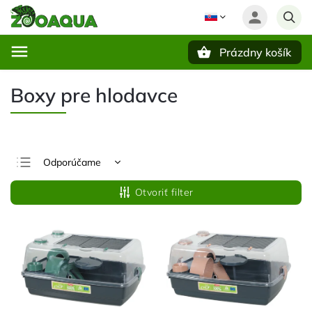
Prázdny košík
Hľadať
Boxy pre hlodavce
Odporúčame
Najlacnejšie
Otvoriť filter
Najdrahšie
Najpredávanejšie
Abecedne