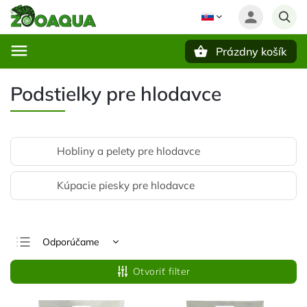
Prázdny košík
Hľadať
Podstielky pre hlodavce
Hobliny a pelety pre hlodavce
Kúpacie piesky pre hlodavce
Odporúčame
Najlacnejšie
Otvoriť filter
Najdrahšie