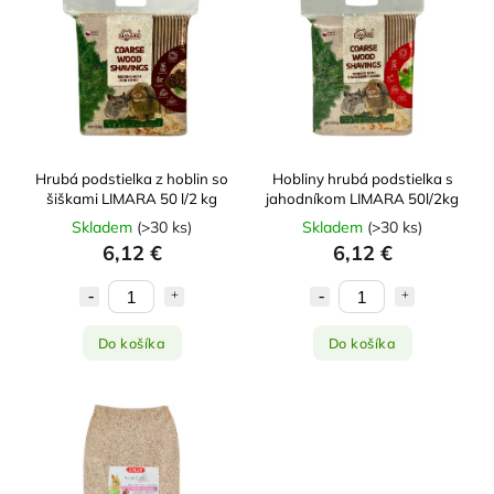
Najpredávanejšie
Abecedne
Hrubá podstielka z hoblin so
Hobliny hrubá podstielka s
šiškami LIMARA 50 l/2 kg
jahodníkom LIMARA 50l/2kg
Skladem
(
>30 ks
)
Skladem
(
>30 ks
)
6,12 €
6,12 €
Do košíka
Do košíka