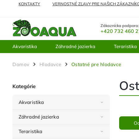
KONTAKTY
VERNOSTNÉ ZĽAVY PRE NAŠICH ZÁKAZNÍK
NAJČASTEJŠIE KLADENÉ OTÁZKY
VRÁTENIE TOVARU A 
Zákaznícka podpora
+420 732 460 
Akvaristika
Záhradné jazierka
Teraristika
Domov
Hlodavce
Ostatné pre hlodavce
/
/
Ost
Kategórie
Akvaristika
Záhradné jazierka
O
Teraristika