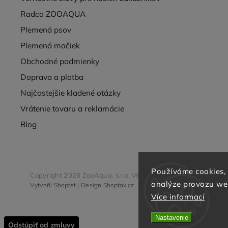
Radca ZOOAQUA
Plemená psov
Plemená mačiek
Obchodné podmienky
Doprava a platba
Najčastejšie kladené otázky
Vrátenie tovaru a reklamácie
Blog
Používáme cookies,
Copyright 2026
ZooAqua, s.r.o
. Všetky práva vyhradené.
analýze provozu web
Vytvořil
Shoptet
| Design
Shoptak.cz
Více informací
Nastavenie
Odstúpiť od zmluvy