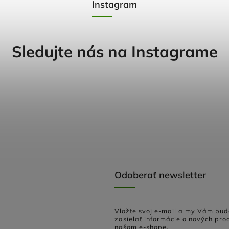
Instagram
Sledujte nás na Instagrame
Odoberať newsletter
Vložte svoj e-mail a my Vám bu
zasielať informácie o nových pro
našom e-shope.