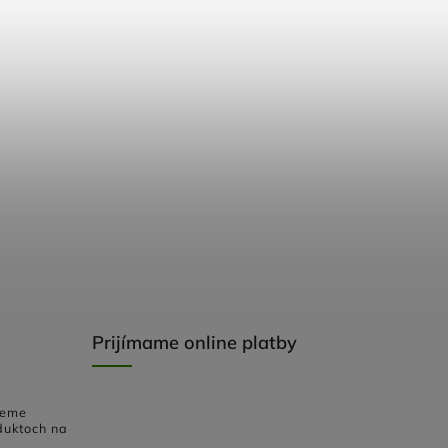
Prijímame online platby
deme
duktoch na