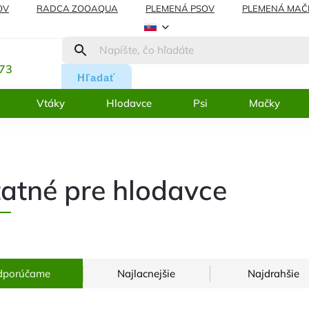
OV
RADCA ZOOAQUA
PLEMENÁ PSOV
PLEMENÁ MAČ
REKLAMÁCIE
BLOG
:
273
Hľadať
Vtáky
Hlodavce
Psi
Mačky
atné pre hlodavce
dporúčame
Najlacnejšie
Najdrahšie