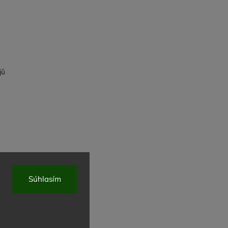
jů
Súhlasím