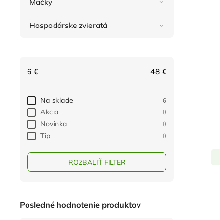
Mačky
Hospodárske zvieratá
6
€
48
€
Na sklade
6
Akcia
0
Novinka
0
Tip
0
ROZBALIŤ FILTER
Posledné hodnotenie produktov