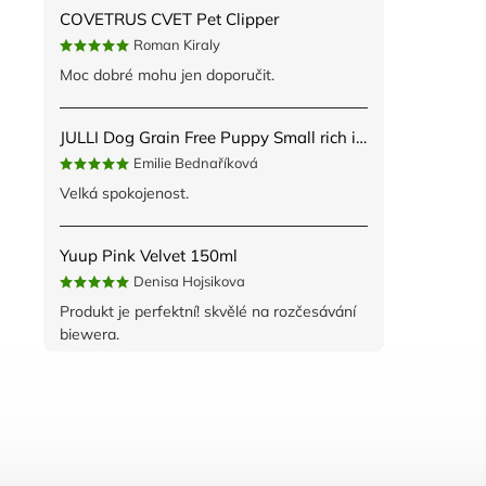
COVETRUS CVET Pet Clipper
Roman Kiraly
Moc dobré mohu jen doporučit.
JULLI Dog Grain Free Puppy Small rich in fresh Turkey & Potato 2kg
Emilie Bednaříková
Velká spokojenost.
Yuup Pink Velvet 150ml
Denisa Hojsikova
Produkt je perfektní! skvělé na rozčesávání
biewera.