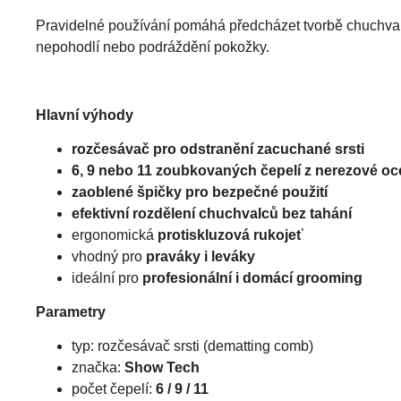
Pravidelné používání pomáhá předcházet tvorbě chuchva
nepohodlí nebo podráždění pokožky.
Hlavní výhody
rozčesávač pro odstranění zacuchané srsti
6, 9 nebo 11 zoubkovaných čepelí z nerezové oce
zaoblené špičky pro bezpečné použití
efektivní rozdělení chuchvalců bez tahání
ergonomická
protiskluzová rukojeť
vhodný pro
praváky i leváky
ideální pro
profesionální i domácí grooming
Parametry
typ: rozčesávač srsti (dematting comb)
značka:
Show Tech
počet čepelí:
6 / 9 / 11