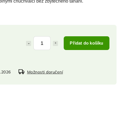
odolnými chuchvalci bez zbytečného tahání.
Přidat do košíku
8.2026
Možnosti doručení