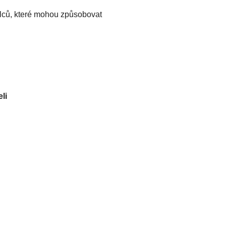
lců, které mohou způsobovat
li