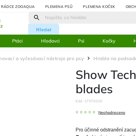
RÁDCE ZOOAQUA
PLEMENA PSŮ
PLEMENA KOČEK
OBCH
:
cz
Hledat
Ptáci
Hlodavci
Psi
Kočky
H
movací a vyčesávací nástroje pro psy
Hrabla na podsad
/
Show Tech
blades
Kód:
27STE020
Neohodnoceno
Pro účinné odstranění zacuc