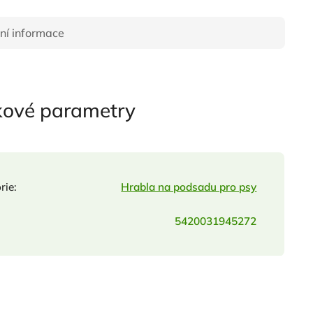
ní informace
kové parametry
rie
:
Hrabla na podsadu pro psy
5420031945272