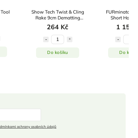
 Tool
Show Tech Twist & Cling
FURminator hr
Rake 9cm Dematting
Short Hair p
Comb
264 Kč
1 155 
Do košíku
Do košík
dmínkami ochrany osobních údajů