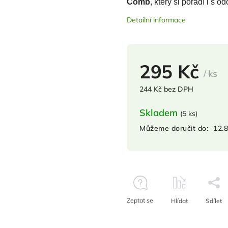
Comb
, který si poradí i s 
Detailní informace
295 Kč
/ ks
244 Kč bez DPH
Skladem
(
5 ks
)
Můžeme doručit do:
12.
Zeptat se
Hlídat
Sdílet