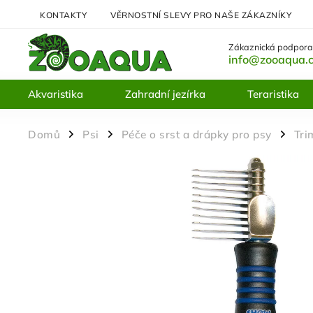
KONTAKTY
VĚRNOSTNÍ SLEVY PRO NAŠE ZÁKAZNÍKY
Zákaznická podpora
info@zooaqua.
Akvaristika
Zahradní jezírka
Teraristika
Domů
Psi
Péče o srst a drápky pro psy
Tri
/
/
/