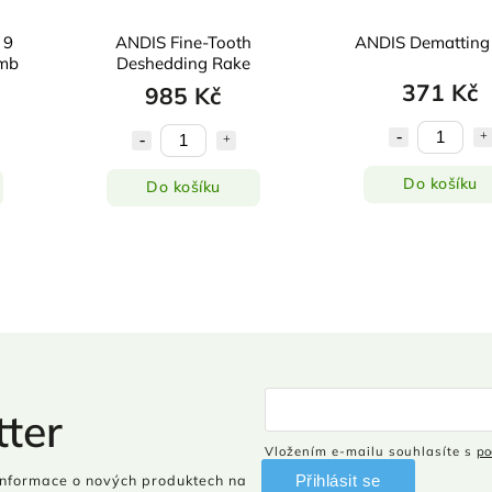
 9
ANDIS Fine-Tooth
ANDIS Dematting
omb
Deshedding Rake
371 Kč
985 Kč
Do košíku
Do košíku
ter
Vložením e-mailu souhlasíte s
po
Přihlásit se
informace o nových produktech na