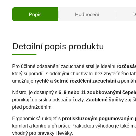
Popis
Hodnocení
D
Detailní popis produktu
Pro účinné odstranění zacuchané srsti je ideální
rozčesá
který si poradí i s odolnými chuchvalci bez zbytečného ta
umožňuje
rychlé a šetrné rozdělení zacuchání
a pomáhá 
Nástroj je dostupný s
6, 9 nebo 11 zoubkovanými čepele
pronikají do srsti a odstraňují uzly.
Zaoblené špičky
zajiš
před podrážděním.
Ergonomická rukojeť s
protiskluzovým pogumovaným
komfort a kontrolu při práci. Praktickou výhodou je také 
vhodný pro praváky i leváky.