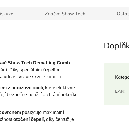
iskuze
Značka
Show Tech
Ostat
Doplň
vač Show Tech Dematting Comb
,
hání. Díky speciálním čepelím
udržet srst ve skvělé kondici.
Katego
mi z nerezové oceli
, které efektivně
EAN
:
ťují bezpečné použití a chrání pokožku
 povrchem
poskytuje maximální
možnost
otočení čepelí
, díky čemuž je