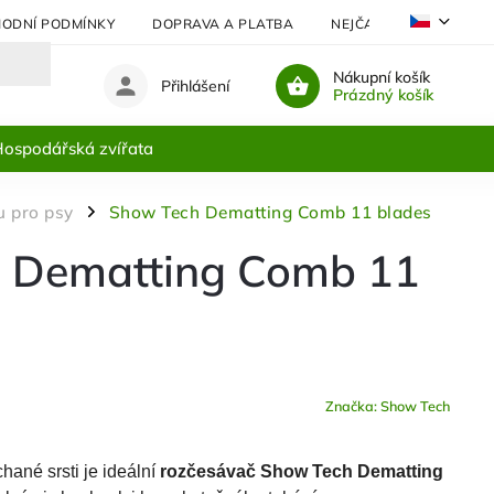
ODNÍ PODMÍNKY
DOPRAVA A PLATBA
NEJČASTĚJI KLADENÉ 
Nákupní košík
Přihlášení
Prázdný košík
ospodářská zvířata
u pro psy
Show Tech Dematting Comb 11 blades
/
 Dematting Comb 11
Značka:
Show Tech
hané srsti je ideální
rozčesávač Show Tech Dematting