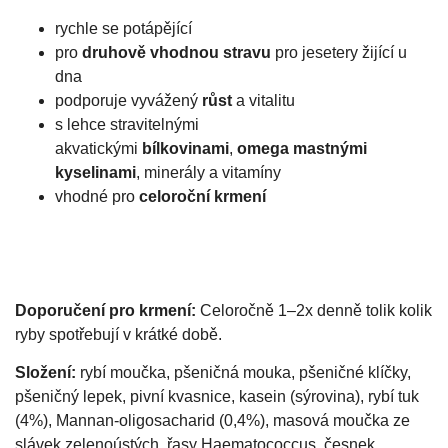
rychle se potápějící
pro
druhově vhodnou stravu
pro jesetery žijící u
dna
podporuje vyvážený
růst
a vitalitu
s lehce stravitelnými
akvatickými
bílkovinami
,
omega mastnými
kyselinami
, minerály a vitamíny
vhodné pro
celoroční krmení
Doporučení pro krmení:
Celoročně 1–2x denně tolik kolik
ryby spotřebují v krátké době.
Složení:
rybí moučka, pšeničná mouka, pšeničné klíčky,
pšeničný lepek, pivní kvasnice, kasein (sýrovina), rybí tuk
(4%), Mannan-oligosacharid (0,4%), masová moučka ze
slávek zelenoústých, řasy Haematococcus, česnek.