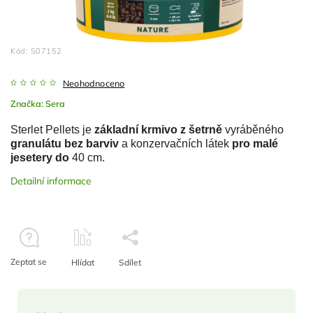
Kód:
S07152
Neohodnoceno
Značka:
Sera
Sterlet Pellets je
základní krmivo z šetrně
vyráběného
granulátu bez barviv
a konzervačních látek
pro malé
jesetery do
40 cm.
Detailní informace
Zeptat se
Hlídat
Sdílet