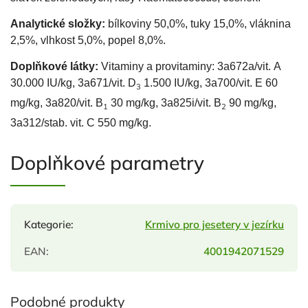
Analytické složky:
bílkoviny 50,0%, tuky 15,0%, vláknina
2,5%, vlhkost 5,0%, popel 8,0%.
Doplňkové látky:
Vitaminy a provitaminy:
3a672a/vit. A
30.000 IU/kg, 3a671/vit. D
1.500 IU/kg, 3a700/vit. E 60
3
mg/kg, 3a820/vit. B
30 mg/kg, 3a825i/vit. B
90 mg/kg,
1
2
3a312/stab. vit. C 550 mg/kg.
Doplňkové parametry
Kategorie
:
Krmivo pro jesetery v jezírku
EAN
:
4001942071529