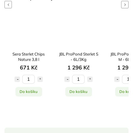
Previous
Next
Sera Sterlet Chips
JBL ProPond Sterlet S
JBL ProPond
Nature 3,8 l
- 6L/3Kg
M - 6L/
671 Kč
1 296 Kč
1 296
Do košíku
Do košíku
Do koš