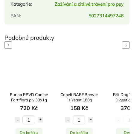
Kategorie
:
Zažívání a citlivé trávení pro psy
EAN
:
5027314497246
Previous
Next
Purina PPVD Canine
Canvit BARF Brewer
Brit Dog V
Fortiflora plv 30x1g
´s Yeast 180g
Digestion
(60tbl
720 Kč
158 Kč
370 
Do košíku
Do košíku
Detai