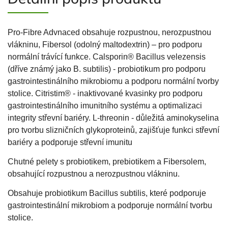
Pro-Fibre Advnaced obsahuje rozpustnou, nerozpustnou
vlákninu, Fibersol (odolný maltodextrin) – pro podporu
normální trávící funkce. Calsporin® Bacillus velezensis
(dříve známý jako B. subtilis) - probiotikum pro podporu
gastrointestinálního mikrobiomu a podporu normální tvorby
stolice. Citristim® - inaktivované kvasinky pro podporu
gastrointestinálního imunitního systému a optimalizaci
integrity střevní bariéry. L-threonin - důležitá aminokyselina
pro tvorbu slizničních glykoproteinů, zajišťuje funkci střevní
bariéry a podporuje střevní imunitu
Chutné pelety s probiotikem, prebiotikem a Fibersolem,
obsahující rozpustnou a nerozpustnou vlákninu.
Obsahuje probiotikum Bacillus subtilis, které podporuje
gastrointestinální mikrobiom a podporuje normální tvorbu
stolice.