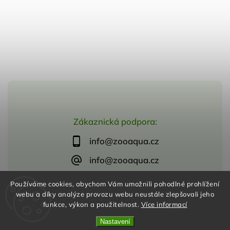
Zákaznická podpora:
info@zooaqua.cz
info@zooaqua.cz
Používáme cookies, abychom Vám umožnili pohodlné prohlížení
webu a díky analýze provozu webu neustále zlepšovali jeho
funkce, výkon a použitelnost.
Více informací
Copyright 2026
ZooAqua, s.r.o
. Všechna práva vyhrazena.
Vytvořil
Shoptet
| Design
Shoptak.cz
Nastavení