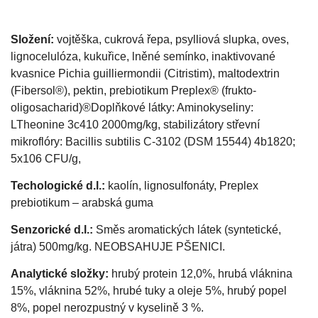
Složení:
vojtěška, cukrová řepa, psylliová slupka, oves,
lignocelulóza, kukuřice, lněné semínko, inaktivované
kvasnice Pichia guilliermondii (Citristim), maltodextrin
(Fibersol®), pektin, prebiotikum Preplex® (frukto-
oligosacharid)®Doplňkové látky: Aminokyseliny:
LTheonine 3c410 2000mg/kg, stabilizátory střevní
mikroflóry: Bacillis subtilis C-3102 (DSM 15544) 4b1820;
5x106 CFU/g,
Techologické d.l.:
kaolín, lignosulfonáty, Preplex
prebiotikum – arabská guma
Senzorické d.l.:
Směs aromatických látek (syntetické,
játra) 500mg/kg. NEOBSAHUJE PŠENICI.
Analytické složky:
hrubý protein 12,0%, hrubá vláknina
15%, vláknina 52%, hrubé tuky a oleje 5%, hrubý popel
8%, popel nerozpustný v kyselině 3 %.