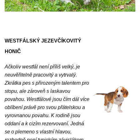
WESTFÁLSKÝ JEZEVČÍKOVITÝ
HONIČ
Ačkoliv westfál není příliš velký, je
neuvěřitelně pracovitý a vytrvalý.
Zkrátka pes s přirozeným talentem pro
stopu, ale zároveň s laskavou
povahou. Westfálové jsou čím dál více
oblíbení právě pro svou přátelskou a
vyrovnanou povahu. K rodině jsou
oddaní a k cizím rezervovaní. Jedná
se o plemeno s vlastní hlavou,
rozhodně není typickým závislákem,