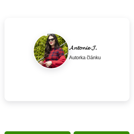
𝓐𝓷𝓽𝓸𝓷𝓲𝓮 𝓙.
Autorka článku