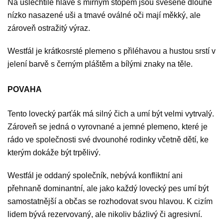
Na ušlechtilé hlavě s mírným stopem jsou svěšené dlouhé
nízko nasazené uši a tmavé oválné oči mají měkký, ale
zároveň ostražitý výraz.
Westfál je krátkosrsté plemeno s přiléhavou a hustou srstí v
jelení barvě s černým pláštěm a bílými znaky na těle.
POVAHA
Tento lovecký parťák má silný čich a umí být velmi vytrvalý.
Zároveň se jedná o vyrovnané a jemné plemeno, které je
rádo ve společnosti své dvounohé rodinky včetně dětí, ke
kterým dokáže být trpělivý.
Westfál je oddaný společník, nebývá konfliktní ani
přehnaně dominantní, ale jako každý lovecký pes umí být
samostatnější a občas se rozhodovat svou hlavou. K cizím
lidem bývá rezervovaný, ale nikoliv bázlivý či agresivní.