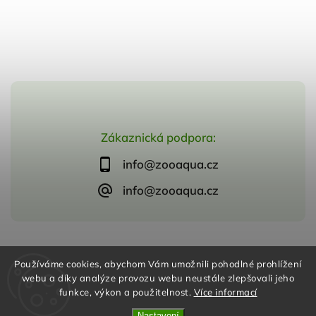
Zákaznická podpora:
info@zooaqua.cz
info@zooaqua.cz
Copyright 2026
ZooAqua, s.r.o
. Všechna práva vyhrazena.
Používáme cookies, abychom Vám umožnili pohodlné prohlížení
Vytvořil
Shoptet
| Design
Shoptak.cz
webu a díky analýze provozu webu neustále zlepšovali jeho
funkce, výkon a použitelnost.
Více informací
Nastavení