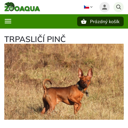
Prázdný košík
Hledat
TRPASLIČÍ PINČ