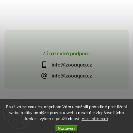
Zákaznická podpora:
info@zooaqua.cz
info@zooaqua.cz
Copyright 2026
ZooAqua, s.r.o
. Všechna práva vyhrazena.
Používáme cookies, abychom Vám umožnili pohodlné prohlížení
Vytvořil
Shoptet
| Design
Shoptak.cz
webu a díky analýze provozu webu neustále zlepšovali jeho
funkce, výkon a použitelnost.
Více informací
Nastavení