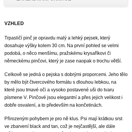
VZHLED
Trpasličí pinč je opravdu malý a lehký pejsek, který
dosahuje výšky kolem 30 cm. Na první pohled se velmi
podobá, o něco menšímu, pražskému krysaříkovi či
německému pinčovi, který je zase naopak o trochu větší.
Celkově se jedná o pejska s dobrými proporcemi. Jeho tělo
by mělo být čtvercového formátu s dlouhou lebkou, na
které jsou tmavé oči a vysoko postavené uši do tvaru
písmene V. Pinčové jsou elegantní a přes jejich velikost i
dobře osvalení, a to především na končetinách.
Přirozeným pohybem je pro ně klus. Psi mají krátkou srst
ve zbarvení black and tan, což je nejčastější, ale dále