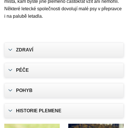
místa, kam byste jiné plemeno častokrát vzít ani nemohli.
Některé letecké společnosti dovolují malé psy v přepravce
i na palubě letadla.
ZDRAVÍ
PÉČE
POHYB
HISTORIE PLEMENE