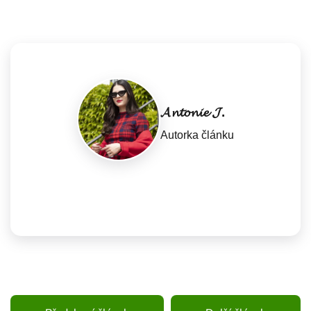
𝓐𝓷𝓽𝓸𝓷𝓲𝓮 𝓙.
Autorka článku