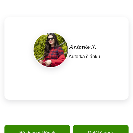
𝓐𝓷𝓽𝓸𝓷𝓲𝓮 𝓙.
Autorka článku
Předchozí článek
Další článek