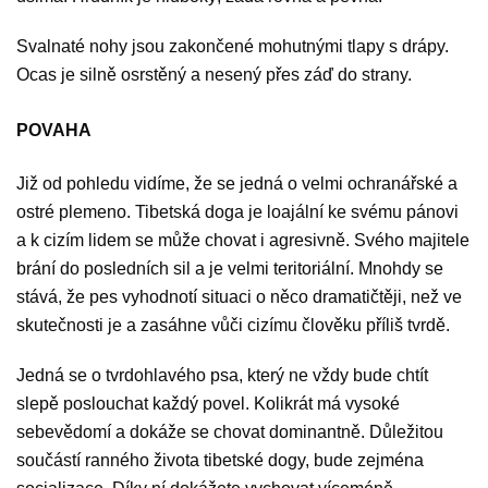
Svalnaté nohy jsou zakončené mohutnými tlapy s drápy.
Ocas je silně osrstěný a nesený přes záď do strany.
POVAHA
Již od pohledu vidíme, že se jedná o velmi ochranářské a
ostré plemeno. Tibetská doga je loajální ke svému pánovi
a k cizím lidem se může chovat i agresivně. Svého majitele
brání do posledních sil a je velmi teritoriální. Mnohdy se
stává, že pes vyhodnotí situaci o něco dramatičtěji, než ve
skutečnosti je a zasáhne vůči cizímu člověku příliš tvrdě.
Jedná se o tvrdohlavého psa, který ne vždy bude chtít
slepě poslouchat každý povel. Kolikrát má vysoké
sebevědomí a dokáže se chovat dominantně. Důležitou
součástí ranného života tibetské dogy, bude zejména