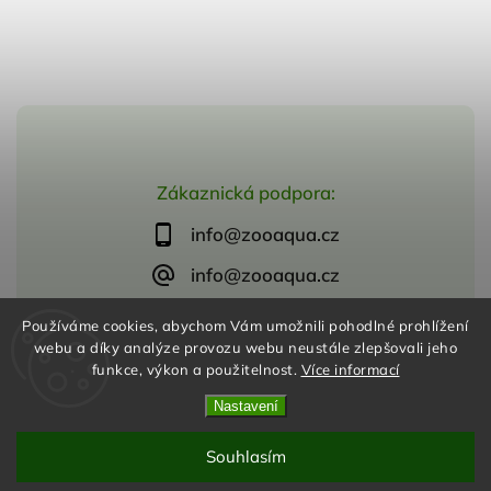
Zákaznická podpora:
info@zooaqua.cz
info@zooaqua.cz
Používáme cookies, abychom Vám umožnili pohodlné prohlížení
webu a díky analýze provozu webu neustále zlepšovali jeho
funkce, výkon a použitelnost.
Více informací
Copyright 2026
ZooAqua, s.r.o
. Všechna práva vyhrazena.
Vytvořil
Shoptet
| Design
Shoptak.cz
Nastavení
Souhlasím