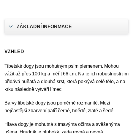
ZÁKLADNÍ INFORMACE
VZHLED
Tibetské dogy jsou mohutným psím plemenem. Mohou
vážit až přes 100 kg a měřit 66 cm. Na jejich robustnosti jim
přidává huňatá a dlouhá srst, která pokrývá celé tělo, a na
krku následně vytváří límec.
Barvy tibetské dogy jsou poměrně rozmanité. Mezi
nejčastější zbarvení patří černé, hnědé, zlaté a šedé.
Hlava dogy je mohutná s tmavýma očima a svěšenýma
ušima. Hrudník je hluboký, záda rovná a pevná.