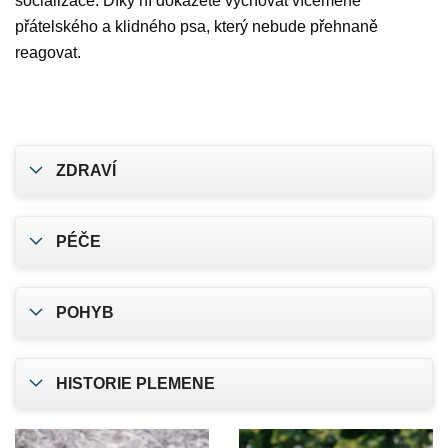
socializace. Díky ní dokážete vychovat víceméně
přátelského a klidného psa, který nebude přehnaně
reagovat.
ZDRAVÍ
PÉČE
POHYB
HISTORIE PLEMENE