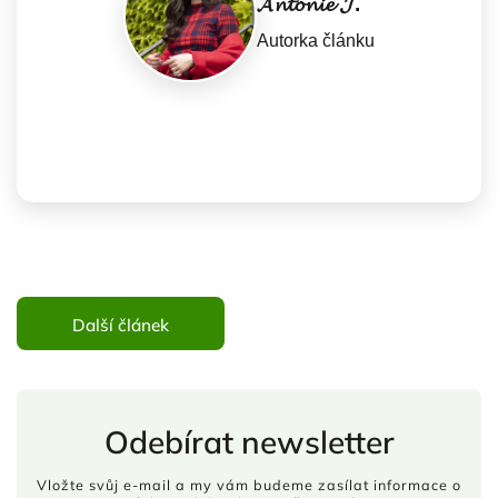
𝓐𝓷𝓽𝓸𝓷𝓲𝓮 𝓙.
Autorka článku
Další článek
Odebírat newsletter
Vložte svůj e-mail a my vám budeme zasílat informace o