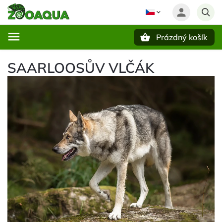
Prázdný košík
Hledat
SAARLOOSŮV VLČÁK