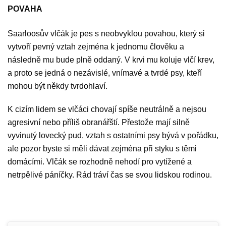
POVAHA
Saarloosův vlčák je pes s neobvyklou povahou, který si
vytvoří pevný vztah zejména k jednomu člověku a
následně mu bude plně oddaný. V krvi mu koluje vlčí krev,
a proto se jedná o nezávislé, vnímavé a tvrdé psy, kteří
mohou být někdy tvrdohlaví.
K cizím lidem se vlčáci chovají spíše neutrálně a nejsou
agresivní nebo příliš obranářští. Přestože mají silně
vyvinutý lovecký pud, vztah s ostatními psy bývá v pořádku,
ale pozor byste si měli dávat zejména při styku s těmi
domácími. Vlčák se rozhodně nehodí pro vytížené a
netrpělivé páníčky. Rád tráví čas se svou lidskou rodinou.