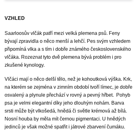
VZHLED
Saarloosův vlčák patří mezi velká plemena psů. Feny
bývají zpravidla o něco menší a lehčí. Pes svým vzhledem
připomíná vlka a s tím i dobře známého československého
vlčáka. Rozeznat tyto dvě plemena bývá problém i pro
zkušené kynology.
Vlčáci mají o něco delší tělo, než je kohoutková výška. Krk,
na kterém se zejména v zimním období tvoří límec, je dobře
osvalený a plynule přechází v rovný a pevný hřbet. Pohyb
psa je velmi elegantní díky jeho dlouhým nohám. Barva
srsti může být vlkošedá, hnědá či světle krémová až bílá.
Nosní houba by měla mít černou pigmentaci. U hnědých
jedinců je však možné spatřit i játrové zbarvení čumáku.