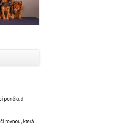
obí poněkud
či rovnou, která