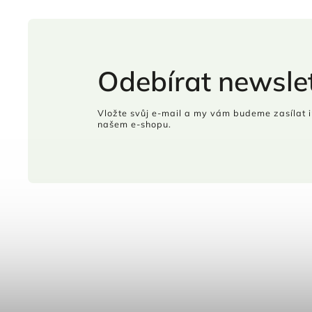
Odebírat newslet
Vložte svůj e-mail a my vám budeme zasílat 
našem e-shopu.