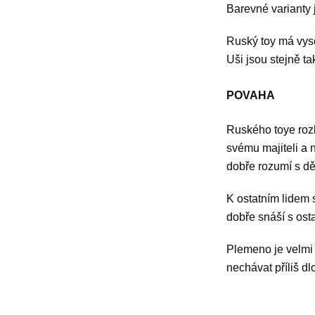
Barevné varianty 
Ruský toy má vyso
Uši jsou stejně t
POVAHA
Ruského toye rozh
svému majiteli a n
dobře rozumí s dě
K ostatním lidem 
dobře snáší s ost
Plemeno je velmi 
nechávat příliš d