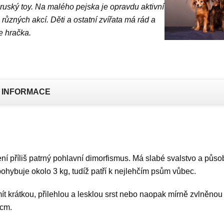
e ruský toy. Na malého pejska je opravdu aktivní
 různých akcí. Děti a ostatní zvířata má rád a
e hračka.
 INFORMACE
ní příliš patrný pohlavní dimorfismus. Má slabé svalstvo a půs
ohybuje okolo 3 kg, tudíž patří k nejlehčím psům vůbec.
t krátkou, přilehlou a lesklou srst nebo naopak mírně zvlněnou 
 cm.