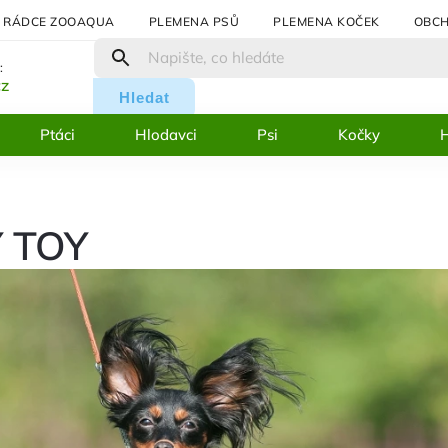
RÁDCE ZOOAQUA
PLEMENA PSŮ
PLEMENA KOČEK
OBCH
:
cz
Hledat
Ptáci
Hlodavci
Psi
Kočky
H
 TOY