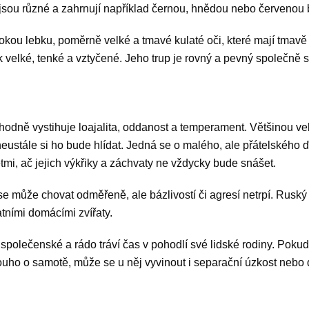
jsou různé a zahrnují například černou, hnědou nebo červenou
kou lebku, poměrně velké a tmavé kulaté oči, které mají tmavě
ak velké, tenké a vztyčené. Jeho trup je rovný a pevný společně 
odně vystihuje loajalita, oddanost a temperament. Většinou vel
eustále si ho bude hlídat. Jedná se o malého, ale přátelského ďá
tmi, ač jejich výkřiky a záchvaty ne vždycky bude snášet.
se může chovat odměřeně, ale bázlivostí či agresí netrpí. Ruský
atními domácími zvířaty.
společenské a rádo tráví čas v pohodlí své lidské rodiny. Poku
louho o samotě, může se u něj vyvinout i separační úzkost nebo