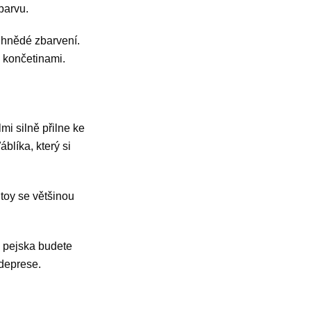
 barvu.
 hnědé zbarvení.
s končetinami.
mi silně přilne ke
blíka, který si
 toy se většinou
d pejska budete
 deprese.