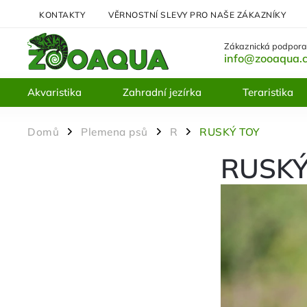
KONTAKTY
VĚRNOSTNÍ SLEVY PRO NAŠE ZÁKAZNÍKY
Zákaznická podpora
info@zooaqua.
Akvaristika
Zahradní jezírka
Teraristika
Domů
Plemena psů
R
RUSKÝ TOY
/
/
/
RUSKÝ