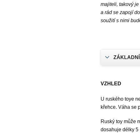
majiteli, takový j
a rád se zapojí do
soužití s nimi bud
ZÁKLADNÍ
VZHLED
U ruského toye ne
křehce. Váha se p
Ruský toy může mí
dosahuje délky 5