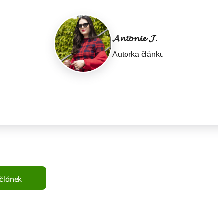
𝓐𝓷𝓽𝓸𝓷𝓲𝓮 𝓙.
Autorka článku
článek