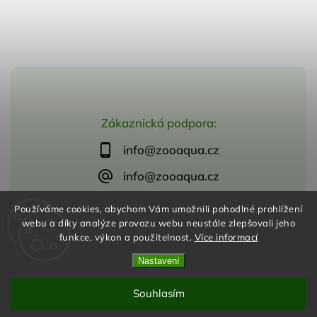
Zákaznická podpora:
info@zooaqua.cz
info@zooaqua.cz
Používáme cookies, abychom Vám umožnili pohodlné prohlížení
webu a díky analýze provozu webu neustále zlepšovali jeho
funkce, výkon a použitelnost.
Více informací
Copyright 2026
ZooAqua, s.r.o
. Všechna práva vyhrazena.
Vytvořil
Shoptet
| Design
Shoptak.cz
Nastavení
Souhlasím