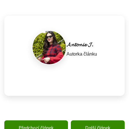
𝓐𝓷𝓽𝓸𝓷𝓲𝓮 𝓙.
Autorka článku
Předchozí článek
Další článek