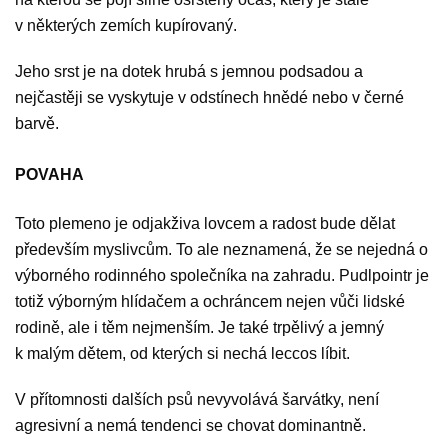
v některých zemích kupírovaný.
Jeho srst je na dotek hrubá s jemnou podsadou a
nejčastěji se vyskytuje v odstínech hnědé nebo v černé
barvě.
POVAHA
Toto plemeno je odjakživa lovcem a radost bude dělat
především myslivcům. To ale neznamená, že se nejedná o
výborného rodinného společníka na zahradu. Pudlpointr je
totiž výborným hlídačem a ochráncem nejen vůči lidské
rodině, ale i těm nejmenším. Je také trpělivý a jemný
k malým dětem, od kterých si nechá leccos líbit.
V přítomnosti dalších psů nevyvolává šarvátky, není
agresivní a nemá tendenci se chovat dominantně.