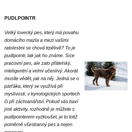
PUDLPOINTR
Velký lovecký pes, který má povahu
domácího mazla a mezi vašimi
ratolestmi se chová trpělivě? To je
pudlpointr, tak jak ho známe. Sice
pracovní pes, ale zato přátelský,
inteligentní a velmi učenlivý. Akorát
musíte vědět, jak na něj.
Jedná se o
parťáka, který se využívá při
myslivosti, v kynologických sportech
či při záchranářství. Pokud vás baví
jiné aktivity, rozhodně je můžete s
pudlpointerem vyzkoušet, je to totiž
poměrně všestranný pes a nejen