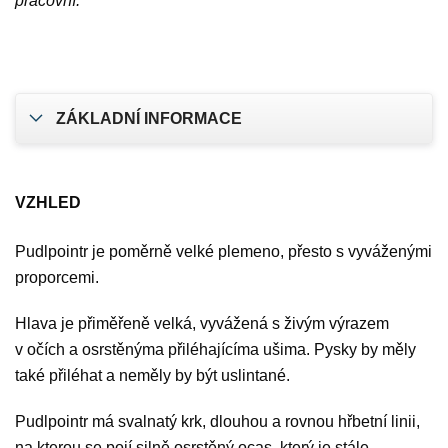
pracovní.
ZÁKLADNÍ INFORMACE
VZHLED
Pudlpointr je poměrně velké plemeno, přesto s vyváženými
proporcemi.
Hlava je přiměřeně velká, vyvážená s živým výrazem
v očích a osrstěnýma přiléhajícíma ušima. Pysky by měly
také přiléhat a neměly by být uslintané.
Pudlpointr má svalnatý krk, dlouhou a rovnou hřbetní linii,
na kterou se pojí silně osrstěný ocas, který je stále