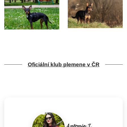
Oficiální klub plemene v ČR
𝓐𝓷𝓽𝓸𝓷𝓲𝓮 𝓙.