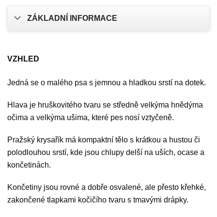
ZÁKLADNÍ INFORMACE
VZHLED
Jedná se o malého psa s jemnou a hladkou srstí na dotek.
Hlava je hruškovitého tvaru se středně velkýma hnědýma
očima a velkýma ušima, které pes nosí vztyčeně.
Pražský krysařík má kompaktní tělo s krátkou a hustou či
polodlouhou srstí, kde jsou chlupy delší na uších, ocase a
končetinách.
Končetiny jsou rovné a dobře osvalené, ale přesto křehké,
zakončené tlapkami kočičího tvaru s tmavými drápky.