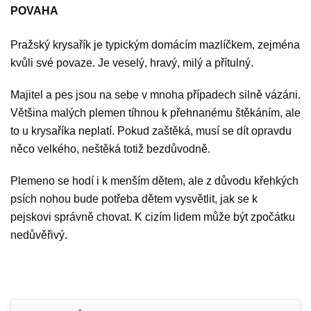
POVAHA
Pražský krysařík je typickým domácím mazlíčkem, zejména
kvůli své povaze. Je veselý, hravý, milý a přítulný.
Majitel a pes jsou na sebe v mnoha případech silně vázáni.
Většina malých plemen tíhnou k přehnanému štěkáním, ale
to u krysaříka neplatí. Pokud zaštěká, musí se dít opravdu
něco velkého, neštěká totiž bezdůvodně.
Plemeno se hodí i k menším dětem, ale z důvodu křehkých
psích nohou bude potřeba dětem vysvětlit, jak se k
pejskovi správně chovat. K cizím lidem může být zpočátku
nedůvěřivý.