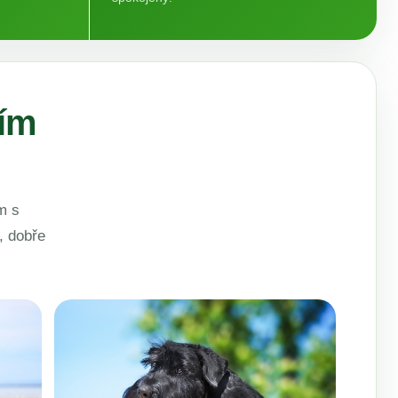
čím
m s
, dobře