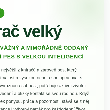
Ů
rač velký
DVÁŽNÝ A MIMOŘÁDNĚ ODDANÝ
 PES S VELKOU INTELIGENCÍ
 největší z kníračů a zároveň pes, který
vytrvalost a vysokou ochotu spolupracovat s
ýraznou osobnost, potřebuje aktivní životní
 vedení a blízký kontakt se svou rodinou. Když
ek pohybu, práce a pozornosti, stává se z něj
ránce i výborný parťák pro každodenní život.