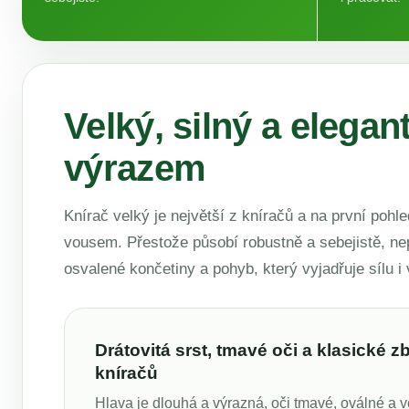
Velký, silný a elega
výrazem
Knírač velký je největší z kníračů a na první po
vousem. Přestože působí robustně a sebejistě, ne
osvalené končetiny a pohyb, který vyjadřuje sílu i 
Drátovitá srst, tmavé oči a klasické z
kníračů
Hlava je dlouhá a výrazná, oči tmavé, oválné a 