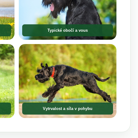
Typické obočí a vous
Vytrvalost a síla v pohybu