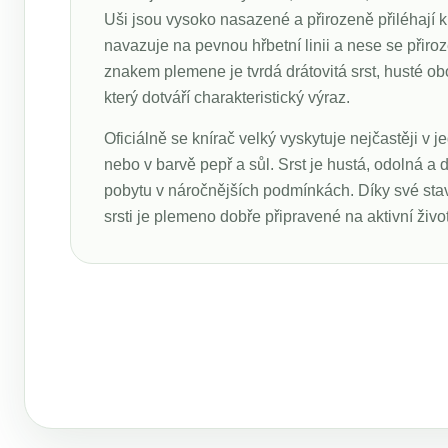
Uši jsou vysoko nasazené a přirozeně přiléhají k
navazuje na pevnou hřbetní linii a nese se přir
znakem plemene je tvrdá drátovitá srst, husté ob
který dotváří charakteristický výraz.
Oficiálně se knírač velký vyskytuje nejčastěji v j
nebo v barvě pepř a sůl. Srst je hustá, odolná a d
pobytu v náročnějších podmínkách. Díky své stav
srsti je plemeno dobře připravené na aktivní život,