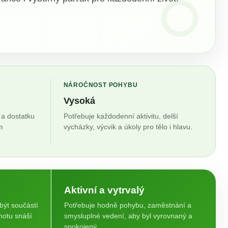
NÁROČNOST POHYBU
Vysoká
ě a dostatku
Potřebuje každodenní aktivitu, delší
m
vycházky, výcvik a úkoly pro tělo i hlavu.
Aktivní a vytrvalý
 být součástí
Potřebuje hodně pohybu, zaměstnání a
otu snáší
smysluplné vedení, aby byl vyrovnaný a
spokojený.