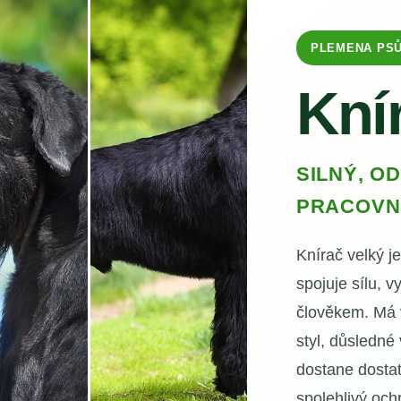
PLEMENA PS
Kní
SILNÝ, O
PRACOVNÍ
Knírač velký je
spojuje sílu, 
člověkem. Má v
styl, důsledné
dostane dostat
spolehlivý och