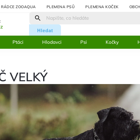
RÁDCE ZOOAQUA
PLEMENA PSŮ
PLEMENA KOČEK
OBCH
:
cz
Hledat
Ptáci
Hlodavci
Psi
Kočky
H
Č VELKÝ