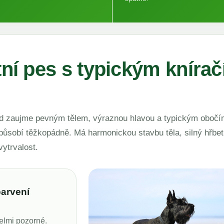
ntní pes s typickým kníra
hled zaujme pevným tělem, výraznou hlavou a typickým obočí
působí těžkopádně. Má harmonickou stavbu těla, silný hřbet
vytrvalost.
barvení
velmi pozorné.