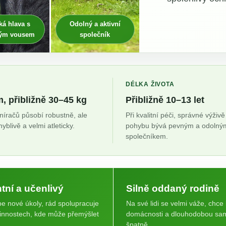
ká hlava s
Odolný a aktivní
ným vousem
společník
DÉLKA ŽIVOTA
, přibližně 30–45 kg
Přibližně 10–13 let
kníračů působí robustně, ale
Při kvalitní péči, správné výživ
blivě a velmi atleticky.
pohybu bývá pevným a odolný
společníkem.
ntní a učenlivý
Silně oddaný rodině
e nové úkoly, rád spolupracuje
Na své lidi se velmi váže, chce
činnostech, kde může přemýšlet
domácnosti a dlouhodobou sam
špatně.