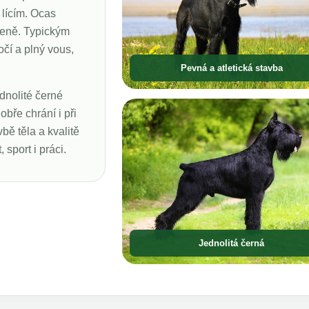
 lícím. Ocas
ozeně. Typickým
očí a plný vous,
Pevná a atletická stavba
ednolité černé
obře chrání i při
bě těla a kvalitě
 sport i práci.
Jednolitá černá