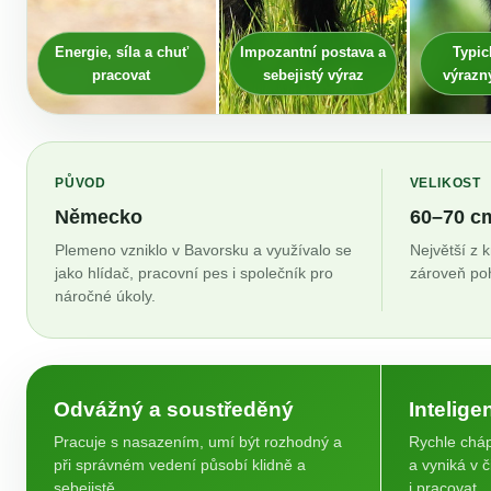
Energie, síla a chuť
Impozantní postava a
Typic
pracovat
sebejistý výraz
výraz
PŮVOD
VELIKOST
Německo
60–70 cm
Plemeno vzniklo v Bavorsku a využívalo se
Největší z 
jako hlídač, pracovní pes i společník pro
zároveň pohy
náročné úkoly.
Odvážný a soustředěný
Intelige
Pracuje s nasazením, umí být rozhodný a
Rychle cháp
při správném vedení působí klidně a
a vyniká v 
sebejistě.
i pracovat.