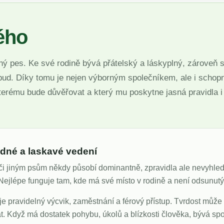
ého
aný pes. Ke své rodině bývá přátelský a láskyplný, zároveň s
 pud. Díky tomu je nejen výborným společníkem, ale i scho
erému bude důvěřovat a který mu poskytne jasná pravidla i
edné a laskavé vedení
či jiným psům někdy působí dominantně, zpravidla ale nevyhledá
Nejlépe funguje tam, kde má své místo v rodině a není odsunutý 
buje pravidelný výcvik, zaměstnání a férový přístup. Tvrdost může 
 Když má dostatek pohybu, úkolů a blízkosti člověka, bývá spo