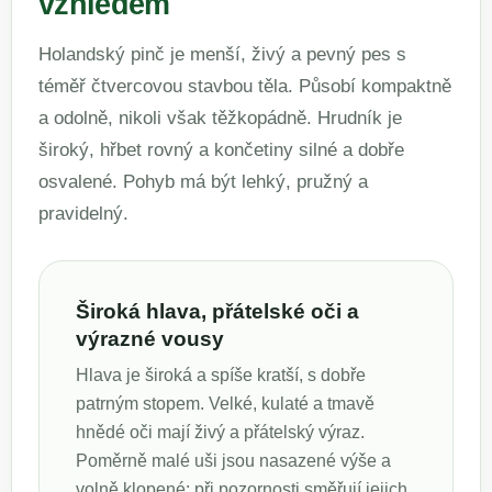
vzhledem
Holandský pinč je menší, živý a pevný pes s
téměř čtvercovou stavbou těla. Působí kompaktně
a odolně, nikoli však těžkopádně. Hrudník je
široký, hřbet rovný a končetiny silné a dobře
osvalené. Pohyb má být lehký, pružný a
pravidelný.
Široká hlava, přátelské oči a
výrazné vousy
Hlava je široká a spíše kratší, s dobře
patrným stopem. Velké, kulaté a tmavě
hnědé oči mají živý a přátelský výraz.
Poměrně malé uši jsou nasazené výše a
volně klopené; při pozornosti směřují jejich