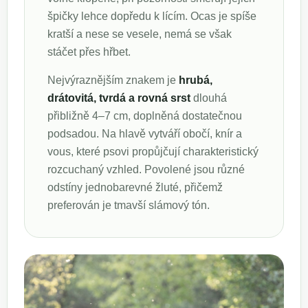
špičky lehce dopředu k lícím. Ocas je spíše
kratší a nese se vesele, nemá se však
stáčet přes hřbet.
Nejvýraznějším znakem je
hrubá,
drátovitá, tvrdá a rovná srst
dlouhá
přibližně 4–7 cm, doplněná dostatečnou
podsadou. Na hlavě vytváří obočí, knír a
vous, které psovi propůjčují charakteristický
rozcuchaný vzhled. Povolené jsou různé
odstíny jednobarevné žluté, přičemž
preferován je tmavší slámový tón.