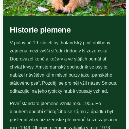
Historie plemene
V polovině 19. století byl holandský pinč oblíbený
zejména mezi vyšší střední třídou v Nizozemsku.
Doprovázel koně a kočáry a ve stájích pomáhal
chytat krysy. Amsterdamský obchodník se psy jej
nabízel návštěvníkům místní burzy jako „panského
stájového psa“. Později se pro něj vžil název Smous,
odkazující na jeho typický hrubě vousatý vzhled.
První standard plemene vznikl roku 1905. Po
dlouhém období střídajícího se zájmu a úpadku byl
poslední vrh v nizozemské plemenné knize zapsán v
roce 1949. Obnovu plemene zahájila v roce 1973