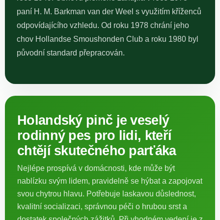
paní H. M. Barkman van der Weel s využitím kříženců
odpovídajícího vzhledu. Od roku 1978 chrání jeho
chov Hollandse Smoushonden Club a roku 1980 byl
původní standard přepracován.
Holandský pinč je veselý
rodinný pes pro lidi, kteří
chtějí skutečného parťáka
Nejlépe prospívá v domácnosti, kde může být
nablízku svým lidem, pravidelně se hýbat a zapojovat
svou chytrou hlavu. Potřebuje laskavou důslednost,
kvalitní socializaci, správnou péči o hrubou srst a
dostatek společných zážitků. Při vhodném vedení je z