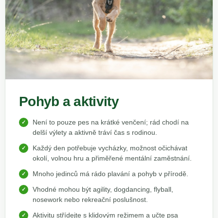
Pohyb a aktivity
Není to pouze pes na krátké venčení; rád chodí na
delší výlety a aktivně tráví čas s rodinou.
Každý den potřebuje vycházky, možnost očichávat
okolí, volnou hru a přiměřené mentální zaměstnání.
Mnoho jedinců má rádo plavání a pohyb v přírodě.
Vhodné mohou být agility, dogdancing, flyball,
nosework nebo rekreační poslušnost.
Aktivitu střídejte s klidovým režimem a učte psa