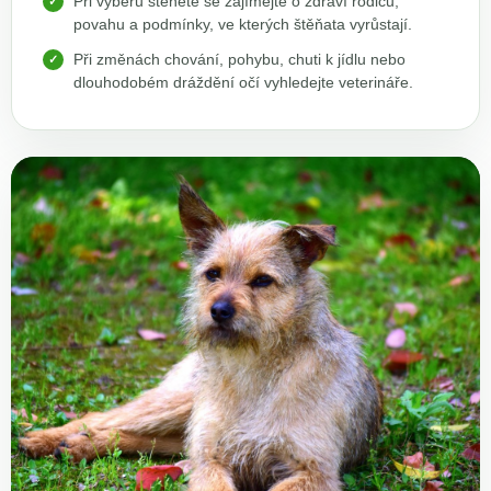
Při výběru štěněte se zajímejte o zdraví rodičů,
povahu a podmínky, ve kterých štěňata vyrůstají.
Při změnách chování, pohybu, chuti k jídlu nebo
dlouhodobém dráždění očí vyhledejte veterináře.