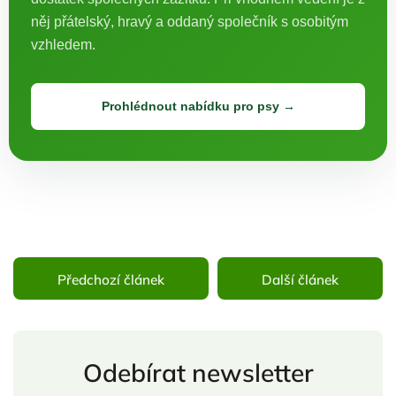
něj přátelský, hravý a oddaný společník s osobitým
vzhledem.
Prohlédnout nabídku pro psy →
Předchozí článek
Další článek
Odebírat newsletter