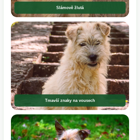
Slámově žlutá
Tmavší znaky na vousech