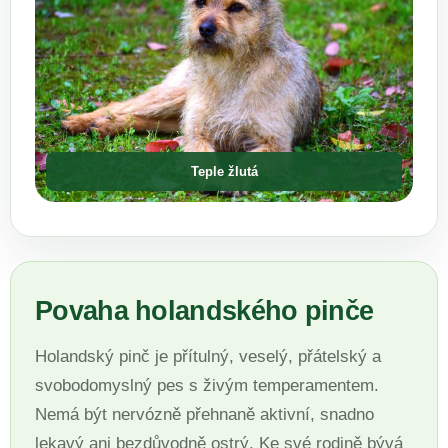
Teple žlutá
Povaha holandského pinče
Holandský pinč je přítulný, veselý, přátelský a
svobodomyslný pes s živým temperamentem.
Nemá být nervózně přehnaně aktivní, snadno
lekavý ani bezdůvodně ostrý. Ke své rodině bývá