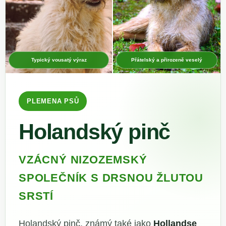
Typický vousatý výraz
Přátelský a přirozeně veselý
PLEMENA PSŮ
Holandský pinč
VZÁCNÝ NIZOZEMSKÝ
SPOLEČNÍK S DRSNOU ŽLUTOU
SRSTÍ
Holandský pinč, známý také jako
Hollandse