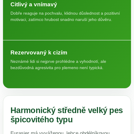
Citlivý a vnímavý
Dobře reaguje na pochvalu, klidnou důslednost a pozitivní
motivaci, zatímco hrubost snadno naruší jeho důvěru.
Rezervovaný k cizím
Neznámé lidi si nejprve prohlédne a vyhodnotí, ale
bezdůvodná agresivita pro plemeno není typická.
Harmonický středně velký pes
špicovitého typu
Eurasier má vyváženou, lehce obdélníkovou