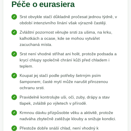
Péče o eurasiera
Srst obvykle stačí důkladně pročesat jednou týdně, v
období intenzivního línání však výrazně častěji.
Zvláštní pozornost věnujte srsti za ušima, na krku,
kalhotkách a ocase, kde se mohou vytvářet
zacuchaná místa.
Srst není vhodné stříhat ani holit, protože podsada a
krycí chlupy společně chrání kůži před chladem i
teplem.
Koupat jej stačí podle potřeby šetrným psím
šamponem; časté mytí může narušit přirozenou
ochranu srsti.
Pravidelně kontrolujte uši, oči, zuby, drápy a stav
tlapek, zvláště po výletech v přírodě.
Krmnou dávku přizpůsobte věku a aktivitě, protože
nadváha zbytečně zatěžuje klouby a snižuje kondici.
Přestože dobře snáší chlad, není vhodný k