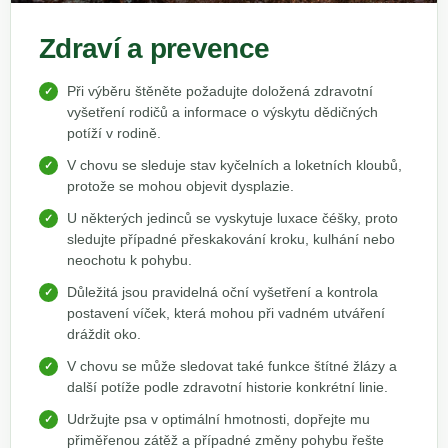
Zdraví a prevence
Při výběru štěněte požadujte doložená zdravotní
vyšetření rodičů a informace o výskytu dědičných
potíží v rodině.
V chovu se sleduje stav kyčelních a loketních kloubů,
protože se mohou objevit dysplazie.
U některých jedinců se vyskytuje luxace čéšky, proto
sledujte případné přeskakování kroku, kulhání nebo
neochotu k pohybu.
Důležitá jsou pravidelná oční vyšetření a kontrola
postavení víček, která mohou při vadném utváření
dráždit oko.
V chovu se může sledovat také funkce štítné žlázy a
další potíže podle zdravotní historie konkrétní linie.
Udržujte psa v optimální hmotnosti, dopřejte mu
přiměřenou zátěž a případné změny pohybu řešte