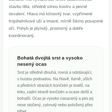
stavbu těla, středně silnou kostru a pevné
osvalení. Hlava má klínovitý tvar, vzpřímené
trojúhelníkové uši a tmavé, mírně šikmo posazené
oči. Pohyb je plynulý, prostorný a dobře
koordinovaný.
Bohatá dvojitá srst a vysoko
nesený ocas
Srst je středně dlouhá, rovná a odstávající,
s hustou podsadou. Na hlavě, tlamě, uších
a předních stranách končetin je kratší, na
krku, zadní straně končetin a ocase delší a
bohatší. Ocas je vysoko nasazený a pes jej
nese stočený, zahnutý nebo položený přes
hřbet.