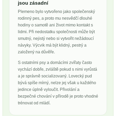
jsou zásadní
Plemeno bylo vytvořeno jako společenský
rodinný pes, a proto mu nesvědčí dlouhé
hodiny o samotě ani život mimo kontakt s
lidmi. Při nedostatku společnosti může být
smutný, nejistý nebo si vytvořit nežádoucí
návyky. Výcvik má být klidný, pestrý a
založený na důvěře.
S ostatními psy a domácími zvířaty často
vychází dobře, zvláště pokud s nimi vyrůstá
a je správně socializovaný. Lovecký pud
bývá spíše mírný, nelze jej však u každého
jedince úplně vyloučit. Přivolání a
bezpečné chování v přírodě je proto vhodné
trénovat od mládí.