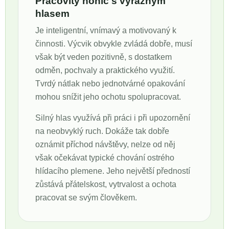
Pracovitý honič s výrazným
hlasem
Je inteligentní, vnímavý a motivovaný k
činnosti. Výcvik obvykle zvládá dobře, musí
však být veden pozitivně, s dostatkem
odměn, pochvaly a praktického využití.
Tvrdý nátlak nebo jednotvárné opakování
mohou snížit jeho ochotu spolupracovat.
Silný hlas využívá při práci i při upozornění
na neobvyklý ruch. Dokáže tak dobře
oznámit příchod návštěvy, nelze od něj
však očekávat typické chování ostrého
hlídacího plemene. Jeho největší předností
zůstává přátelskost, vytrvalost a ochota
pracovat se svým člověkem.