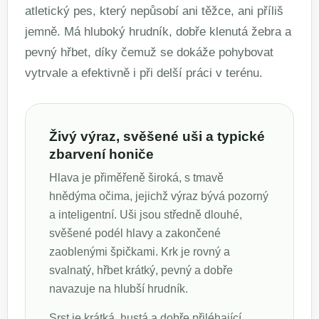
atletický pes, který nepůsobí ani těžce, ani příliš
jemně. Má hluboký hrudník, dobře klenutá žebra a
pevný hřbet, díky čemuž se dokáže pohybovat
vytrvale a efektivně i při delší práci v terénu.
Živý výraz, svěšené uši a typické
zbarvení honiče
Hlava je přiměřeně široká, s tmavě
hnědýma očima, jejichž výraz bývá pozorný
a inteligentní. Uši jsou středně dlouhé,
svěšené podél hlavy a zakončené
zaoblenými špičkami. Krk je rovný a
svalnatý, hřbet krátký, pevný a dobře
navazuje na hlubší hrudník.
Srst je krátká, hustá a dobře přiléhající.