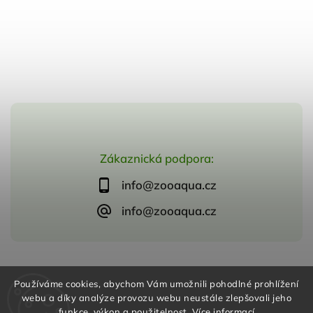
Zákaznická podpora:
info@zooaqua.cz
info@zooaqua.cz
Copyright 2026
ZooAqua, s.r.o
. Všechna práva vyhrazena.
Používáme cookies, abychom Vám umožnili pohodlné prohlížení
Vytvořil
Shoptet
| Design
Shoptak.cz
webu a díky analýze provozu webu neustále zlepšovali jeho
funkce, výkon a použitelnost.
Více informací