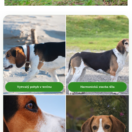
Vytrvalý pohyb v terénu
Harmonická stavba těla