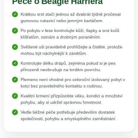
Péče o Beagle Harriera
Krátkou srst stačí jednou až dvakrát týdně pročesat
gumovou rukavicí nebo jemným kartáčem.
Po pobytu v lese kontrolujte kůži, tlapky a srst kvůli
klíšťatům, osinám a drobným poraněním.
Svěšené uši pravidelně prohlížejte a čistěte, protože
mohou být náchylnější k zánětům.
Kontrolujte délku drápů, zejména pokud si je pes
přirozeně neobrušuje na tvrdém povrchu.
Plemeno není vhodné pro celoroční izolovaný pobyt v
kotci bez pravidelného kontaktu s rodinou.
Kvalitní krmení přizpůsobte věku, kondici a množství
pohybu, aby si udržel správnou hmotnost.
Vedle běžné péče potřebuje především dostatek
společnosti, pohybu a smysluplného zaměstnání.