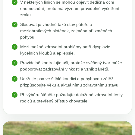
V některých liniích se mohou objevit dědičná oční
onemocnění, proto má význam pravidelné vyšetření
zraku.
Sledovat je vhodné také stav páteře a
meziobratlových plotének, zejména při změnách
pohybu.
Mezi možné zdravotní problémy patří dysplazie
kyčelních kloubů a epilepsie.
Pravidelně kontrolujte uši, protože svěšený tvar může
podporovat zadržování vlhkosti a vznik zánětů.
Udržujte psa ve štíhlé kondici a pohybovou zátěž
přizpůsobujte věku a aktuálnímu zdravotnímu stavu.
Při výběru štěněte požadujte doložené zdravotní testy
rodičů a otevřený přístup chovatele.