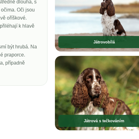
středně dlouhá, s
 očima. Oči jsou
vě oříškové.
přiléhají k hlavě
Játrovobílá
smí být hrubá. Na
né praporce.
ta, případně
Játrová s tečkováním