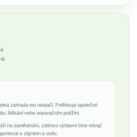
vé
ná
motná zahrada mu nestačí. Potřebuje společné
idu, štěkání nebo separačním potížím.
jší na zaměstnání, zatímco výstavní linie mívají
 aportovat a zájmem o vodu.