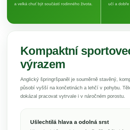
a velká chuť být součástí rodinného života.
učí a dobře 
Kompaktní sportovec
výrazem
Anglický špringršpaněl je souměrně stavěný, kompak
působí vyšší na končetinách a lehčí v pohybu. Těl
dokázal pracovat vytrvale i v náročném porostu.
Ušlechtilá hlava a odolná srst