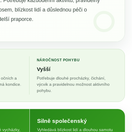
t. Potřebuje každodenní aktivitu, pravidelný
osem, blízkost lidí a důslednou péči o
delší praporce.
NÁROČNOST POHYBU
Vyšší
 očních a
Potřebuje dlouhé procházky, čichání,
ná kondice.
výcvik a pravidelnou možnost aktivního
pohybu.
Silně společenský
é vycházky,
Vyhledává blízkost lidí a dlouhou samotu