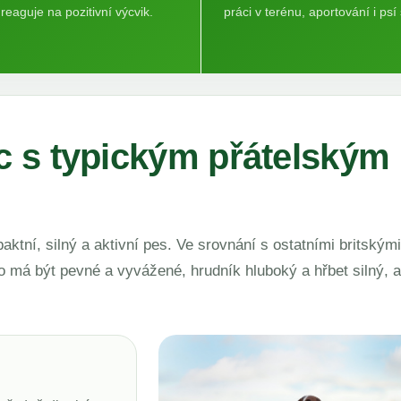
reaguje na pozitivní výcvik.
práci v terénu, aportování i psí 
 s typickým přátelským
tní, silný a aktivní pes. Ve srovnání s ostatními britskými 
o má být pevné a vyvážené, hrudník hluboký a hřbet silný, 