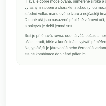
Hlava je dobře modelovaná, přiměřeně široká a 
výrazným stopem a charakteristickou rýhou mezi
středně velké, mandlového tvaru a nejčastěji tma
Dlouhé uši jsou nasazené přibližně v úrovni očí, 
a pokrývá je delší jemná srst.
Srst je přiléhavá, rovná, odolná vůči počasí a ne
uších, hrudi, břiše a končetinách vytváří přiměře
Nejtypičtější je játrovobílá nebo černobílá varian
stejné kombinace doplněné pálením.