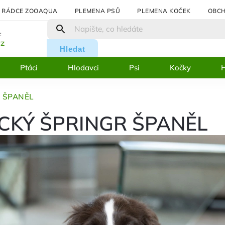
RÁDCE ZOOAQUA
PLEMENA PSŮ
PLEMENA KOČEK
OBCH
:
cz
Hledat
Ptáci
Hlodavci
Psi
Kočky
H
 ŠPANĚL
CKÝ ŠPRINGR ŠPANĚL