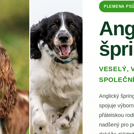
PLEMENA PS
Ang
špr
VESELÝ, 
SPOLEČNÍ
Anglický šprin
spojuje výborn
přátelskou rod
nadšený pro p