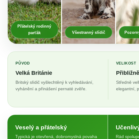
Přátelský rodinný
Všestranný slídič
Pozorný
parťák
PŮVOD
VELIKOST
Velká Británie
Přibližn
Britský slídič vyšlechtěný k vyhledávání,
Středně vel
vyhánění a přinášení pernaté zvěře.
elegantní, 
Veselý a přátelský
Učenliv
Typická je otevřená, dobromyslná povaha
Rád spolupr