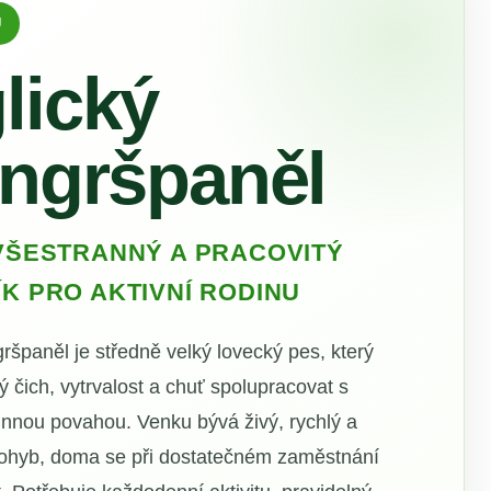
Ů
lický
ingršpaněl
VŠESTRANNÝ A PRACOVITÝ
K PRO AKTIVNÍ RODINU
gršpaněl je středně velký lovecký pes, který
ý čich, vytrvalost a chuť spolupracovat s
innou povahou. Venku bývá živý, rychlý a
ohyb, doma se při dostatečném zaměstnání