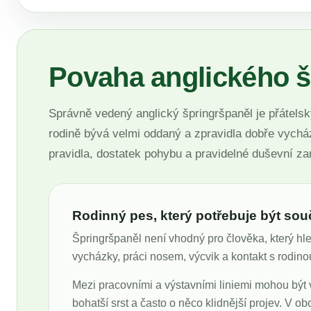
Povaha anglického š
Správně vedený anglický špringršpaněl je přátelsk
rodině bývá velmi oddaný a zpravidla dobře vychází
pravidla, dostatek pohybu a pravidelné duševní z
Rodinný pes, který potřebuje být sou
Špringršpaněl není vhodný pro člověka, který h
vycházky, práci nosem, výcvik a kontakt s rodin
Mezi pracovními a výstavními liniemi mohou být vý
bohatší srst a často o něco klidnější projev. V o