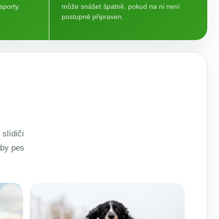
sporty.
může snášet špatně, pokud na ni není
postupně připraven.
slídiči
aby pes