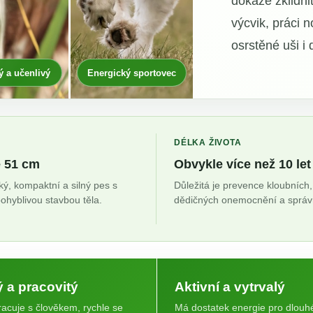
dokáže zklidni
výcvik, práci n
osrstěné uši i 
 a učenlivý
Energický sportovec
DÉLKA ŽIVOTA
ě 51 cm
Obvykle více než 10 let
ký, kompaktní a silný pes s
Důležitá je prevence kloubních,
pohyblivou stavbou těla.
dědičných onemocnění a správ
ý a pracovitý
Aktivní a vytrvalý
acuje s člověkem, rychle se
Má dostatek energie pro dlouh