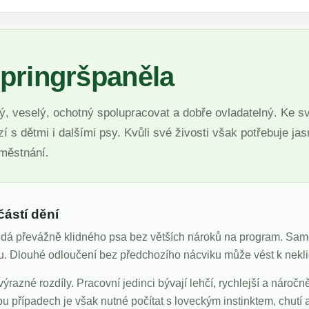
pringršpaněla
ý, veselý, ochotný spolupracovat a dobře ovladatelný. Ke s
 s dětmi i dalšími psy. Kvůli své živosti však potřebuje jas
aměstnání.
částí dění
ledá převážně klidného psa bez větších nároků na program. Sa
ou. Dlouhé odloučení bez předchozího nácviku může vést k nekl
razné rozdíly. Pracovní jedinci bývají lehčí, rychlejší a náročně
bou případech je však nutné počítat s loveckým instinktem, chutí