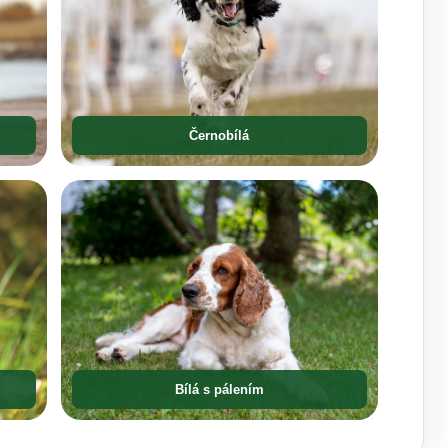
Černobílá
Bílá s pálením