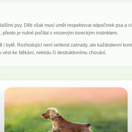
 dalšími psy. Děti však musí umět respektovat odpočinek psa a ci
 přesto je nutné počítat s vrozeným loveckým instinktem.
 i bytě. Rozhodující není velikost zahrady, ale každodenní kon
ést ke štěkání, neklidu či destruktivnímu chování.