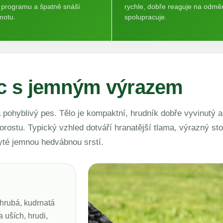
 programu a špatně snáší
rychle, dobře reaguje na odmě
motu.
spolupracuje.
c s jemným výrazem
pohyblivý pes. Tělo je kompaktní, hrudník dobře vyvinutý a
orostu. Typický vzhled dotváří hranatější tlama, výrazný sto
yté jemnou hedvábnou srstí.
i
 hrubá, kudrnatá
 uších, hrudi,