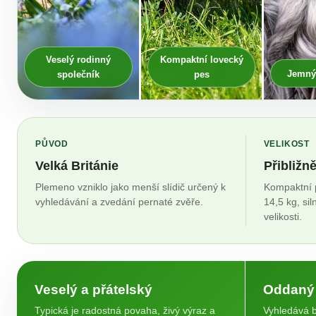
Veselý rodinný
Kompaktní lovecký
Jemný
společník
pes
PŮVOD
VELIKOST
Velká Británie
Přibližn
Plemeno vzniklo jako menší slídič určený k
Kompaktní p
vyhledávání a zvedání pernaté zvěře.
14,5 kg, si
velikosti.
Veselý a přátelský
Oddaný 
Typická je radostná povaha, živý výraz a
Vyhledává bl