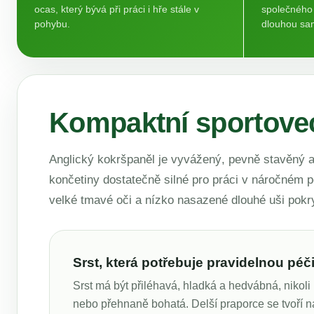
ocas, který bývá při práci i hře stále v
společného
pohybu.
dlouhou sa
Kompaktní sportove
Anglický kokršpaněl je vyvážený, pevně stavěný a 
končetiny dostatečně silné pro práci v náročném p
velké tmavé oči a nízko nasazené dlouhé uši pokr
Srst, která potřebuje pravidelnou péč
Srst má být přiléhavá, hladká a hedvábná, nikoli
nebo přehnaně bohatá. Delší praporce se tvoří na