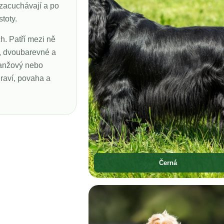
 zacuchávají a po
toty.
. Patří mezi ně
e, dvoubarevné a
oranžový nebo
draví, povaha a
Černá