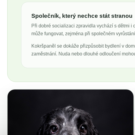
Společník, který nechce stát stranou
Při dobré socializaci zpravidla vychází s dětmi i
může fungovat, zejména při společném vyrůstání,
Kokršpaněl se dokáže přizpůsobit bydlení v domě
zaměstnání. Nuda nebo dlouhé odloučení mohou v