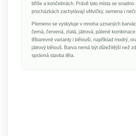
břiše a končetinách. Právě tato místa se snadno
procházkách zachytávají větvičky, semena i nečis
Plemeno se vyskytuje v mnoha uznaných barvách
černá, červená, zlatá, játrová, pálené kombinac
tříbarevné varianty i bělouši, například modrý, 
játrový bělouš. Barva nemá být důležitější než z
správná stavba těla.