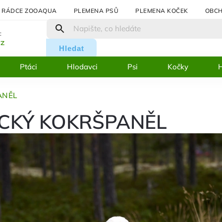
RÁDCE ZOOAQUA
PLEMENA PSŮ
PLEMENA KOČEK
OBCH
:
cz
Hledat
Ptáci
Hlodavci
Psi
Kočky
H
ANĚL
CKÝ KOKRŠPANĚL