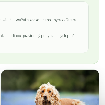
tlivé uši. Soužití s kočkou nebo jiným zvířetem
takt s rodinou, pravidelný pohyb a smysluplné