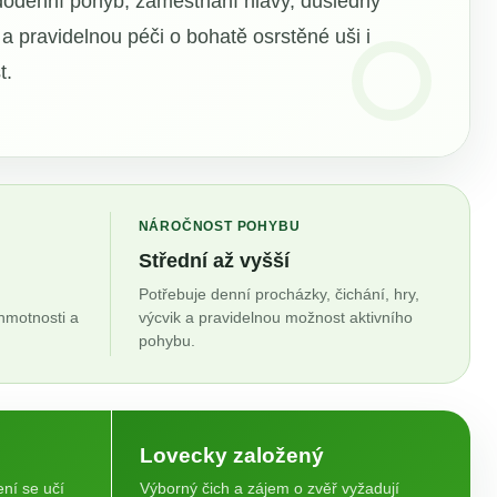
dodenní pohyb, zaměstnání hlavy, důsledný
 a pravidelnou péči o bohatě osrstěné uši i
t.
NÁROČNOST POHYBU
Střední až vyšší
Potřebuje denní procházky, čichání, hry,
 hmotnosti a
výcvik a pravidelnou možnost aktivního
pohybu.
Lovecky založený
ní se učí
Výborný čich a zájem o zvěř vyžadují