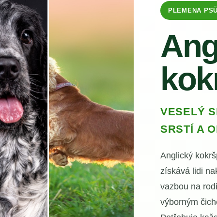
PLEMENA PS
Ang
kok
VESELÝ 
SRSTÍ A
Anglický kokrš
získává lidi n
vazbou na rodi
výborným čich