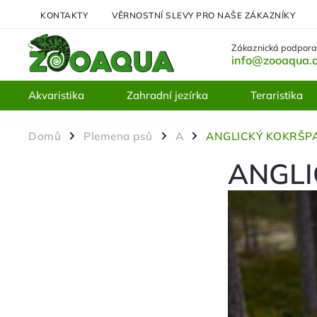
KONTAKTY
VĚRNOSTNÍ SLEVY PRO NAŠE ZÁKAZNÍKY
Zákaznická podpora
info@zooaqua.
Akvaristika
Zahradní jezírka
Teraristika
Domů
Plemena psů
A
ANGLICKÝ KOKRŠP
/
/
/
ANGLI