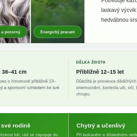
Potřebuje kaž
laskavý výcvik
hedvábnou srs
 a pozorný
Energický pracant
DÉLKA ŽIVOTA
ě 38–41 cm
Přibližně 12–15 let
es o hmotnosti přibližně 13–
Důležitá je prevence dědičných
lný a sportovní vzhledem ke své
onemocnění, kontrola uší, očí,
chrupu.
své rodině
Chytrý a učenlivý
ízkost lidí, rád se zapojuje do
Při laskavém a důsledném vede