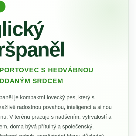
Ů
lický
ršpaněl
SPORTOVEC S HEDVÁBNOU
 ODDANÝM SRDCEM
paněl je kompaktní lovecký pes, který si
akažlivě radostnou povahou, inteligencí a silnou
nu. V terénu pracuje s nadšením, vytrvalostí a
em, doma bývá přítulný a společenský.