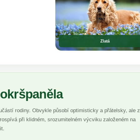
Zlatá
kokršpaněla
oučástí rodiny. Obvykle působí optimisticky a přátelsky, ale 
e prospívá při klidném, srozumitelném výcviku založeném na
t.