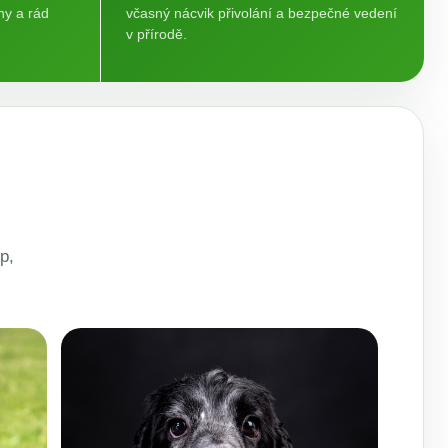
ny a rád
včasný nácvik přivolání a bezpečné vedení
v přírodě.
p,