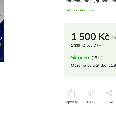
jehněčího masa, quinoa, fen
Detailní informace
1 500 Kč
/ 
1 339 Kč bez DPH
Skladem
(
15 ks
)
Můžeme doručit do:
11.
Zeptat se
Hlídat
Sdílet