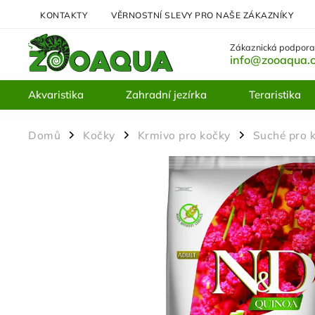
KONTAKTY
VĚRNOSTNÍ SLEVY PRO NAŠE ZÁKAZNÍKY
Zákaznická podpora
info@zooaqua.
Akvaristika
Zahradní jezírka
Teraristika
Domů
Kočky
Krmivo pro kočky
Suché pro 
/
/
/