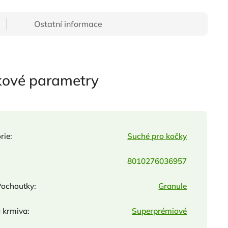
Ostatní informace
kové parametry
rie
:
Suché pro kočky
8010276036957
Pochoutky
:
Granule
a krmiva
:
Superprémiové