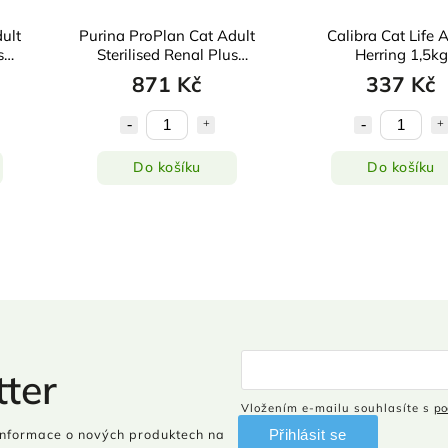
ult
Purina ProPlan Cat Adult
Calibra Cat Life 
s
Sterilised Renal Plus
Herring 1,5kg
Salmon 3kg
871 Kč
337 Kč
Do košíku
Do košíku
ter
Vložením e-mailu souhlasíte s
po
Přihlásit se
informace o nových produktech na