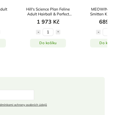
Adult
Hill's Science Plan Feline
MEOWING H
Adult Hairball & Perfect
Smitten Kitte
Coat Chicken 7 kg
1 973 Kč
689 K
Do košíku
Do košík
dmínkami ochrany osobních údajů