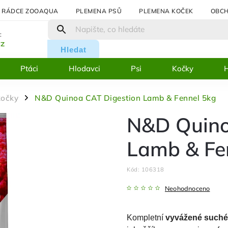
RÁDCE ZOOAQUA
PLEMENA PSŮ
PLEMENA KOČEK
OBCH
:
cz
Hledat
Ptáci
Hlodavci
Psi
Kočky
H
kočky
N&D Quinoa CAT Digestion Lamb & Fennel 5kg
/
N&D Quino
Lamb & Fe
Kód:
106318
Neohodnoceno
Kompletní
vyvážené suché 