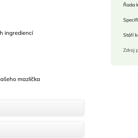
Řada 
Specif
h ingrediencí
Stáří 
Zdroj 
 vašeho mazlíčka