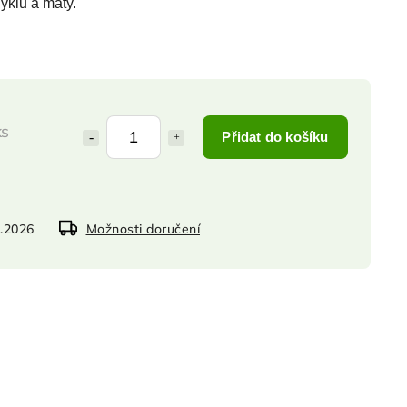
yklu a máty.
ks
Přidat do košíku
8.2026
Možnosti doručení