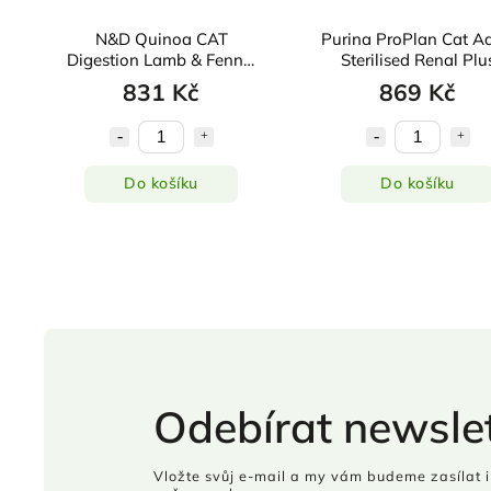
N&D Quinoa CAT
Purina ProPlan Cat Ad
Digestion Lamb & Fennel
Sterilised Renal Plu
1,5kg
Rabbit 3kg
831 Kč
869 Kč
Do košíku
Do košíku
Odebírat newslet
Vložte svůj e-mail a my vám budeme zasílat 