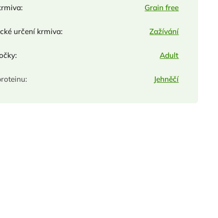
krmiva
:
Grain free
ické určení krmiva
:
Zažívání
kočky
:
Adult
proteinu
:
Jehněčí