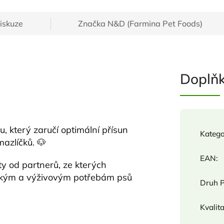
iskuze
Značka
N&D (Farmina Pet Foods)
Doplň
u, který zaručí optimální přísun
Katego
azlíčků. 🐶
EAN
:
ty od partnerů, ze kterých
gickým a výživovým potřebám psů
Druh 
Kvalit