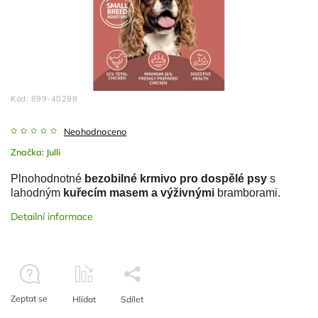
Kód:
899-40298
Neohodnoceno
Značka:
Julli
Plnohodnotné
bezobilné krmivo pro dospělé psy
s
lahodným
kuřecím masem a výživnými
bramborami.
Detailní informace
Zeptat se
Hlídat
Sdílet