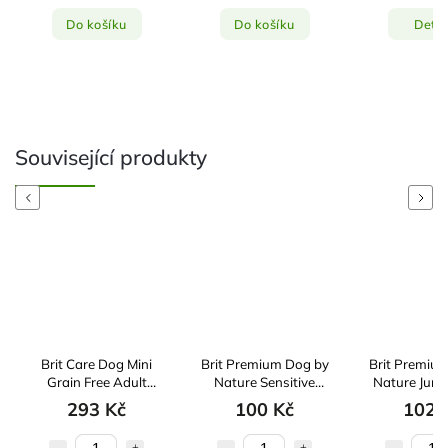
Do košíku
Do košíku
Detail
Související produkty
Previous
Next
Brit Care Dog Mini
Brit Premium Dog by
Brit Premiu
Grain Free Adult
Nature Sensitive
Nature Juni
Lamb 2kg
Lamb 1kg
293 Kč
100 Kč
102 