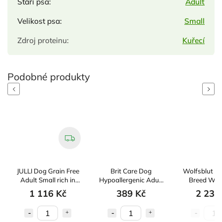
Stáří psa
:
Adult
Velikost psa
:
Small
Zdroj proteinu
:
Kuřecí
Previous
Next
I Dog Grain Free
Brit Care Dog
Wolfsblut Dog Large
lt Small rich in
Hypoallergenic Adult
Breed Wild Duck
esh Chicken &
Large Breed 3kg
12,5kg
1 116 Kč
389 Kč
2 233 Kč
Potato 6kg