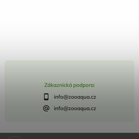
Zákaznická podpora:
info@zooaqua.cz
info@zooaqua.cz
Copyright 2026
ZooAqua, s.r.o
. Všechna práva vyhrazena.