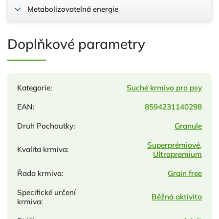
Metabolizovatelná energie
Doplňkové parametry
Kategorie
:
Suché krmivo pro psy
EAN
:
8594231140298
Druh Pochoutky
:
Granule
Superprémiové
,
Kvalita krmiva
:
Ultrapremium
Řada krmiva
:
Grain free
Specifické určení
Běžná aktivita
krmiva
: