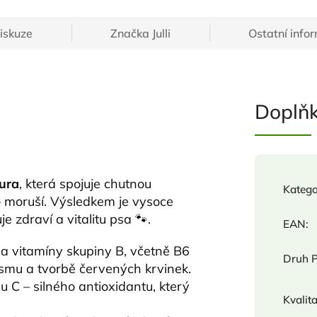
iskuze
Značka
Julli
Ostatní info
Doplň
ura
, která spojuje chutnou
Katego
 moruší. Výsledkem je vysoce
e zdraví a vitalitu psa 🐾.
EAN
:
o a vitamíny skupiny B, včetně B6
Druh 
lismu a tvorbě červených krvinek.
u C – silného antioxidantu, který
Kvalit