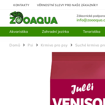
KONTAKTY
VĚRNOSTNÍ SLEVY PRO NAŠE ZÁKAZNÍKY
Zákaznická podpora
info@zooaqua.
Akvaristika
Zahradní jezírka
Teraristika
Domů
Psi
Krmivo pro psy
Suché krmivo pr
/
/
/