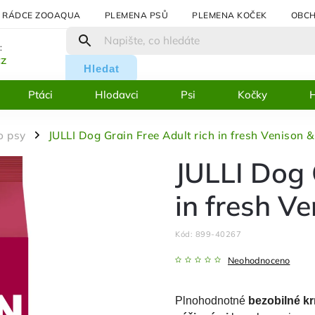
RÁDCE ZOOAQUA
PLEMENA PSŮ
PLEMENA KOČEK
OBCH
:
cz
Hledat
Ptáci
Hlodavci
Psi
Kočky
H
o psy
JULLI Dog Grain Free Adult rich in fresh Venison 
/
JULLI Dog 
in fresh V
Kód:
899-40267
Neohodnoceno
Plnohodnotné
bezobilné k