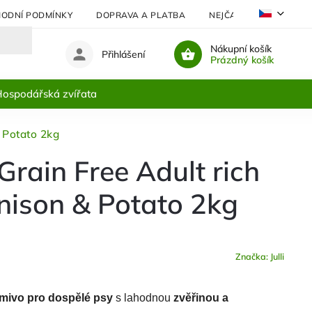
ODNÍ PODMÍNKY
DOPRAVA A PLATBA
NEJČASTĚJI KLADENÉ 
Nákupní košík
Přihlášení
Prázdný košík
ospodářská zvířata
& Potato 2kg
Grain Free Adult rich
enison & Potato 2kg
Značka:
Julli
rmivo pro dospělé psy
s lahodnou
zvěřinou a