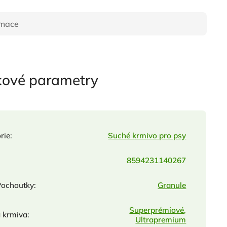
rmace
kové parametry
rie
:
Suché krmivo pro psy
8594231140267
Pochoutky
:
Granule
Superprémiové
,
a krmiva
:
Ultrapremium