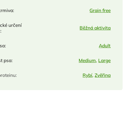
krmiva
:
Grain free
ické určení
Běžná aktivita
a
:
psa
:
Adult
st psa
:
Medium
,
Large
proteinu
:
Rybí
,
Zvěřina