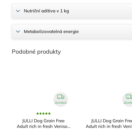
Nutriční aditiva v 1 kg
Metabolizovatelná energie
ZDARMA
ZDAR
JULLI Dog Grain Free
JULLI Dog Grain Fre
n
Adult rich in fresh Venison
Adult rich in fresh Ven
& Potato 6kg
& Potato 12kg