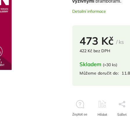
výživnými
bramborami.
Detailní informace
473 Kč
/ ks
422 Kč bez DPH
Skladem
(
>30 ks
)
Můžeme doručit do:
11.
Zeptat se
Hlídat
Sdílet