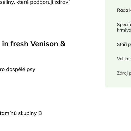
liny, které podporují zdraví
Řada 
Specif
krmiv
 in fresh Venison &
Stáří 
Veliko
ro dospělé psy
Zdroj 
itamínů skupiny B