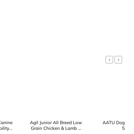
Previous
Next
 Canine
Agil Junior All Breed Low
AATU Dog 80/
ility
Grain Chicken & Lamb &
5kg
4kg
Tuna 10kg