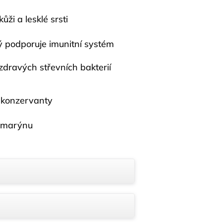
ži a lesklé srsti
rý podporuje imunitní systém
dravých střevních bakterií
 konzervanty
ozmarýnu