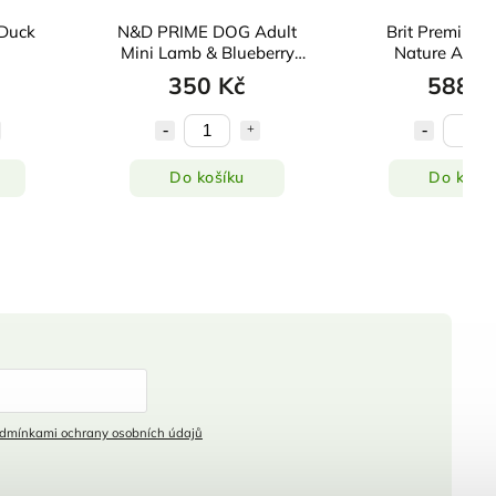
Duck
N&D PRIME DOG Adult
Brit Premium 
Mini Lamb & Blueberry
Nature Adult
800g
350 Kč
588 K
Do košíku
Do košík
dmínkami ochrany osobních údajů