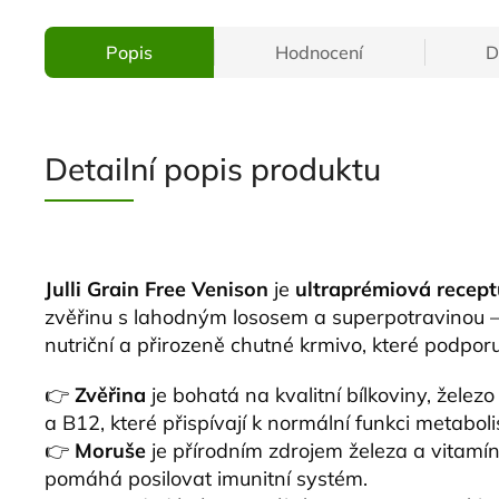
Popis
Hodnocení
D
Detailní popis produktu
Julli Grain Free Venison
je
ultraprémiová recept
zvěřinu s lahodným lososem a superpotravinou –
nutriční a přirozeně chutné krmivo, které podporuj
👉
Zvěřina
je bohatá na kvalitní bílkoviny, želez
a B12, které přispívají k normální funkci metabo
👉
Moruše
je přírodním zdrojem železa a vitamín
pomáhá posilovat imunitní systém.