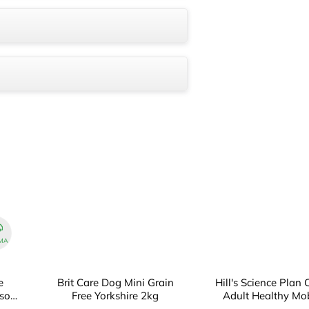
MA
e
Brit Care Dog Mini Grain
Hill's Science Plan
ison
Free Yorkshire 2kg
Adult Healthy Mob
Large Chicken 1