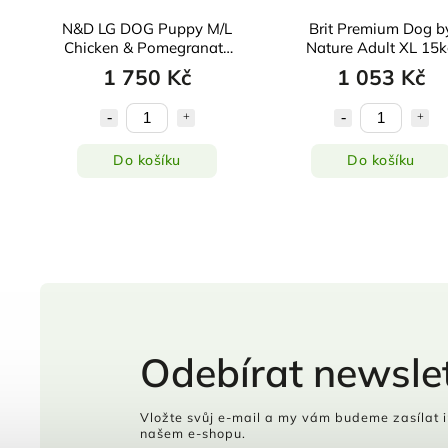
t
N&D LG DOG Puppy M/L
Brit Premium Dog b
Chicken & Pomegranate
Nature Adult XL 15
12kg
1 750 Kč
1 053 Kč
Do košíku
Do košíku
Odebírat newslet
Vložte svůj e-mail a my vám budeme zasílat 
našem e-shopu.