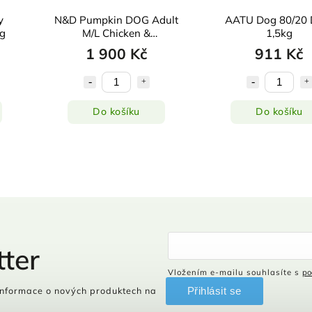
y
N&D Pumpkin DOG Adult
AATU Dog 80/20 
kg
M/L Chicken &
1,5kg
Pomegranate 12kg
1 900 Kč
911 Kč
Do košíku
Do košíku
ter
Vložením e-mailu souhlasíte s
po
Přihlásit se
informace o nových produktech na