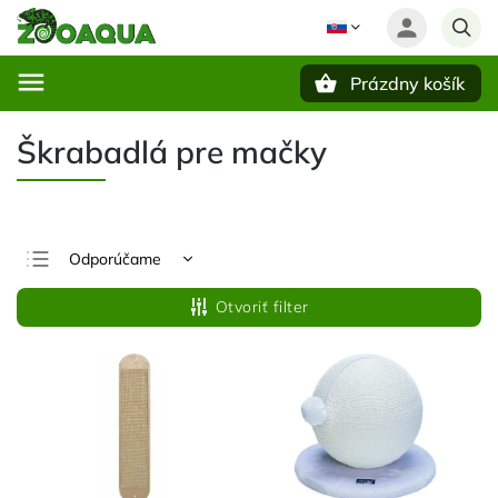
Prázdny košík
Hľadať
Škrabadlá pre mačky
Odporúčame
Najlacnejšie
Otvoriť filter
Najdrahšie
Najpredávanejšie
Abecedne