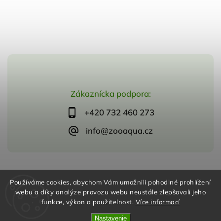
Zákaznícka podpora:
+420 732 460 273
info@zooaqua.cz
Copyright 2026
ZooAqua, s.r.o
. Všetky práva vyhradené.
Používáme cookies, abychom Vám umožnili pohodlné prohlížení
Vytvořil
Shoptet
| Design
Shoptak.cz
webu a díky analýze provozu webu neustále zlepšovali jeho
funkce, výkon a použitelnost.
Více informací
Nastavenie