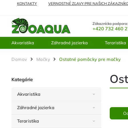
KONTAKTY
VERNOSTNÉ ZĽAVY PRE NAŠICH ZÁKAZNÍK
NAJČASTEJŠIE KLADENÉ OTÁZKY
VRÁTENIE TOVARU A 
Zákaznícka podpora
+420 732 460 
Akvaristika
Záhradné jazierka
Teraristika
Domov
Mačky
Ostatné pomôcky pre mačky
/
/
Ost
Kategórie
Akvaristika
Záhradné jazierka
O
Teraristika