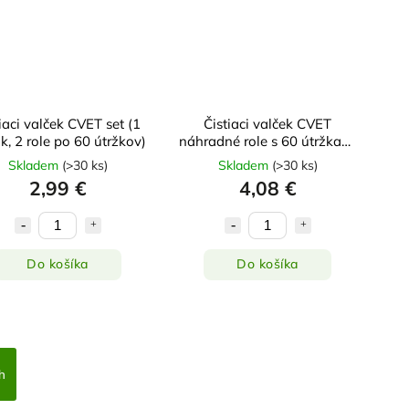
iaci valček CVET set (1
Čistiaci valček CVET
k, 2 role po 60 útržkov)
náhradné role s 60 útržkami
4ks
Skladem
(
>30 ks
)
Skladem
(
>30 ks
)
2,99 €
4,08 €
Do košíka
Do košíka
h