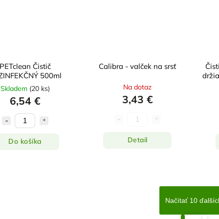
PETclean Čistič
Calibra - valček na srsť
Čist
ZINFEKČNÝ 500ml
držia
Na dotaz
Skladem
(
20 ks
)
3,43 €
6,54 €
Detail
Do košíka
Načítať 10 ďalšíc