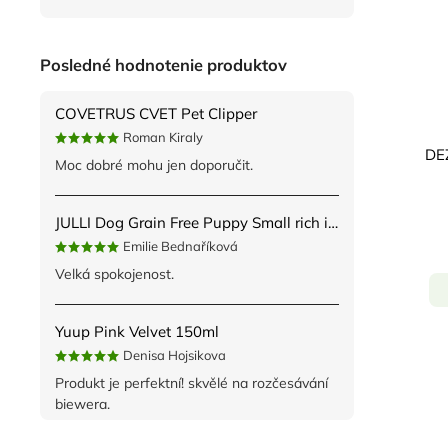
Posledné hodnotenie produktov
COVETRUS CVET Pet Clipper
Roman Kiraly
DE
Moc dobré mohu jen doporučit.
JULLI Dog Grain Free Puppy Small rich in fresh Turkey & Potato 2kg
Emilie Bednaříková
Velká spokojenost.
Yuup Pink Velvet 150ml
Denisa Hojsikova
Produkt je perfektní! skvělé na rozčesávání
biewera.