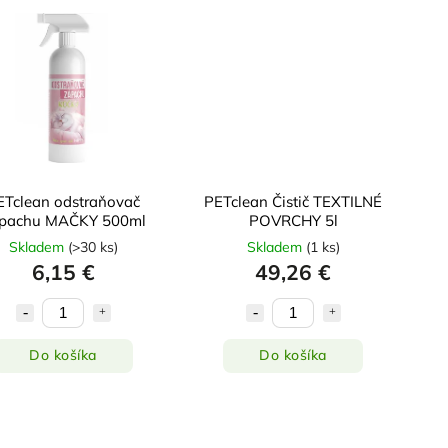
ETclean odstraňovač
PETclean Čistič TEXTILNÉ
pachu MAČKY 500ml
POVRCHY 5l
Skladem
(
>30 ks
)
Skladem
(
1 ks
)
6,15 €
49,26 €
Do košíka
Do košíka