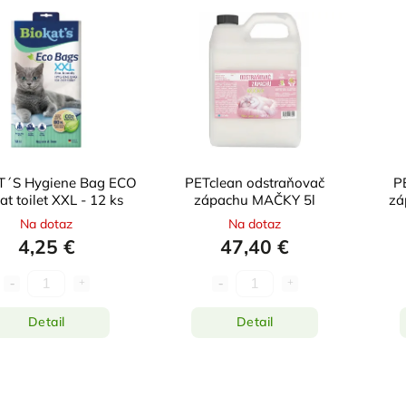
T´S Hygiene Bag ECO
PETclean odstraňovač
P
at toilet XXL - 12 ks
zápachu MAČKY 5l
zá
Na dotaz
Na dotaz
4,25 €
47,40 €
Detail
Detail