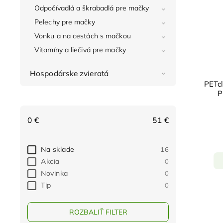
Odpočívadlá a škrabadlá pre mačky
Pelechy pre mačky
Vonku a na cestách s mačkou
Vitamíny a liečivá pre mačky
Hospodárske zvieratá
PETcl
P
0
€
51
€
Na sklade
16
Akcia
0
Novinka
0
Tip
0
ROZBALIŤ FILTER