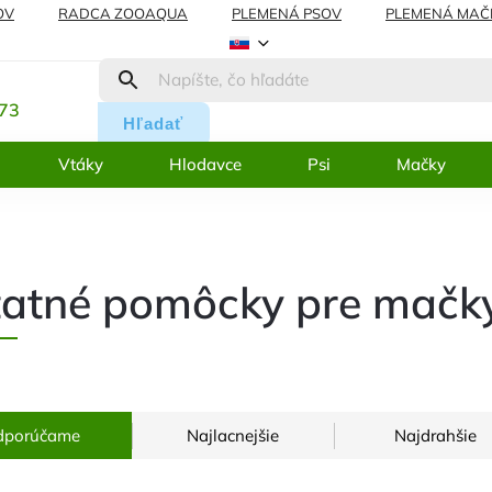
OV
RADCA ZOOAQUA
PLEMENÁ PSOV
PLEMENÁ MAČ
REKLAMÁCIE
BLOG
:
273
Hľadať
Vtáky
Hlodavce
Psi
Mačky
atné pomôcky pre mačk
dporúčame
Najlacnejšie
Najdrahšie