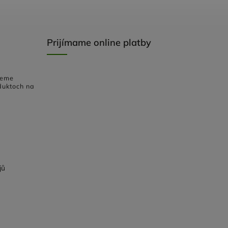
Prijímame online platby
deme
duktoch na
jů