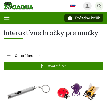
Prázdny košík
Hľadať
Interaktívne hračky pre mačky
Odporúčame
Najlacnejšie
Otvoriť filter
Najdrahšie
Najpredávanejšie
Abecedne