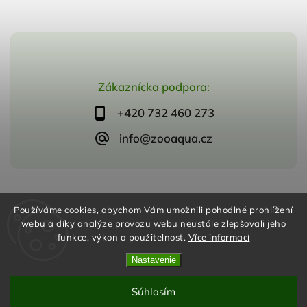
Zákaznícka podpora:
+420 732 460 273
info@zooaqua.cz
Copyright 2026
ZooAqua, s.r.o
. Všetky práva vyhradené.
Používáme cookies, abychom Vám umožnili pohodlné prohlížení
Vytvořil
Shoptet
| Design
Shoptak.cz
webu a díky analýze provozu webu neustále zlepšovali jeho
funkce, výkon a použitelnost.
Více informací
Nastavenie
Súhlasím
Odstúpiť od zmluvy