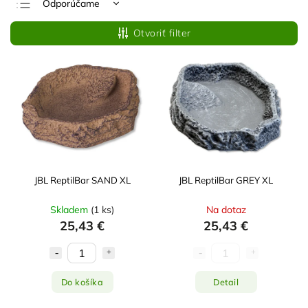
Odporúčame
Najlacnejšie
Otvoriť filter
Najdrahšie
Najpredávanejšie
Abecedne
JBL ReptilBar SAND XL
JBL ReptilBar GREY XL
Skladem
(
1 ks
)
Na dotaz
25,43 €
25,43 €
Do košíka
Detail