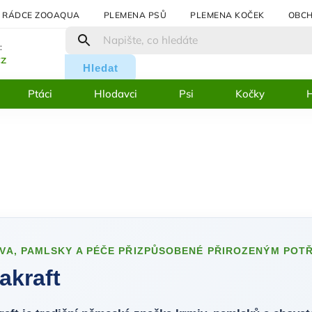
RÁDCE ZOOAQUA
PLEMENA PSŮ
PLEMENA KOČEK
OBCH
:
cz
Hledat
Ptáci
Hlodavci
Psi
Kočky
H
VA, PAMLSKY A PÉČE PŘIZPŮSOBENÉ PŘIROZENÝM POT
takraft