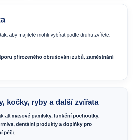
ta
ak, aby majitelé mohli vybírat podle druhu zvířete,
dporu přirozeného obrušování zubů, zaměstnání
, kočky, ryby a další zvířata
akraft
masové pamlsky, funkční pochoutky,
rmiva, dentální produkty a doplňky pro
í péči
.