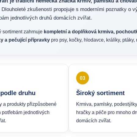
raft je tradiční německá značka krmiv, pamlsků a chovate
Dlouholeté zkušenosti propojuje s moderními poznatky o vý
bám jednotlivých druhů domácích zvířat.
ý sortiment zahrnuje
kompletní a doplňková krmiva, pochoutky
y a pečující přípravky
pro psy, kočky, hlodavce, králíky, ptáky, r
03
 podle druhu
Široký sortiment
y a produkty přizpůsobené
Krmiva, pamlsky, podestýlky
 potřebám jednotlivých
hračky a péče pro mnoho d
at.
domácích zvířat.