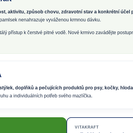
kost, aktivitu, způsob chovu, zdravotní stav a konkrétní účel
o pamlsek nenahrazuje vyváženou krmnou dávku.
tálý přístup k čerstvé pitné vodě. Nové krmivo zavádějte postupn
A
ýlek, doplňků a pečujících produktů pro psy, kočky, hlodavce
u a individuálních potřeb svého mazlíčka.
VITAKRAFT