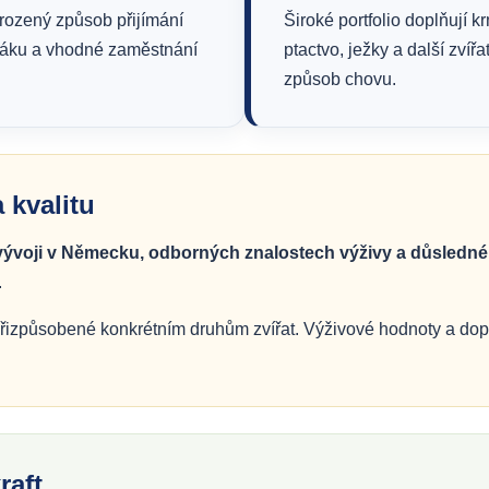
irozený způsob přijímání
Široké portfolio doplňují k
obáku a vhodné zaměstnání
ptactvo, ježky a další zvíř
způsob chovu.
 kvalitu
ývoji v Německu, odborných znalostech výživy a důsledné 
.
ou přizpůsobené konkrétním druhům zvířat. Výživové hodnoty a d
raft