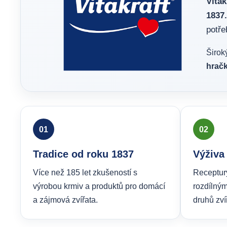
Vitak
1837.
potře
Širok
hračk
01
02
Tradice od roku 1837
Výživa
Více než 185 let zkušeností s
Receptur
výrobou krmiv a produktů pro domácí
rozdílným
a zájmová zvířata.
druhů zvíř