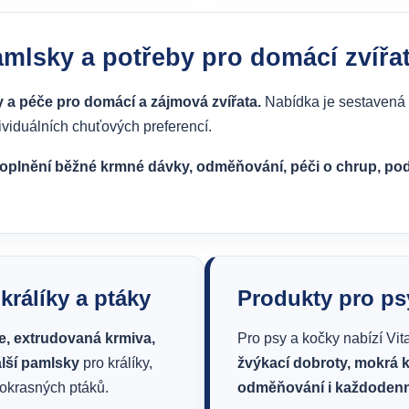
pamlsky a potřeby pro domácí zvířa
y a péče pro domácí a zájmová zvířata.
Nabídka je sestavená t
dividuálních chuťových preferencí.
doplnění běžné krmné dávky, odměňování, péči o chrup, po
králíky a ptáky
Produkty pro psy
e, extrudovaná krmiva,
Pro psy a kočky nabízí Vit
lší pamlsky
pro králíky,
žvýkací dobroty, mokrá k
 okrasných ptáků.
odměňování i každodenn