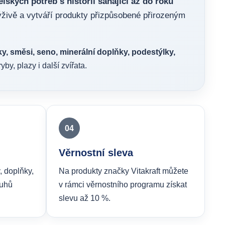
lských potřeb s historií sahající až do roku
živě a vytváří produkty přizpůsobené přirozeným
, směsi, seno, minerální doplňky, podestýlky,
yby, plazy i další zvířata.
04
Věrnostní sleva
, doplňky,
Na produkty značky Vitakraft můžete
ruhů
v rámci věrnostního programu získat
slevu až 10 %.