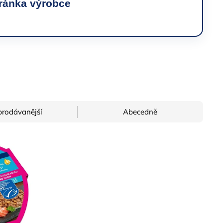
tránka výrobce
prodávanější
Abecedně