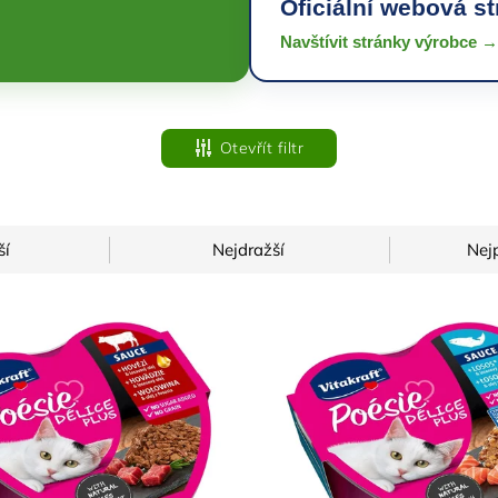
Oficiální webová s
Navštívit stránky výrobce →
Otevřít filtr
ší
Nejdražší
Nej