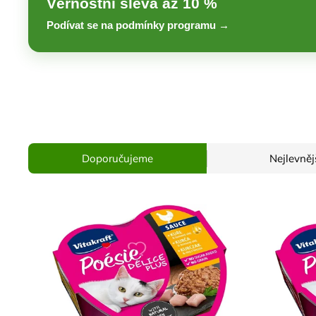
Věrnostní sleva až 10 %
Podívat se na podmínky programu →
Doporučujeme
Nejlevněj