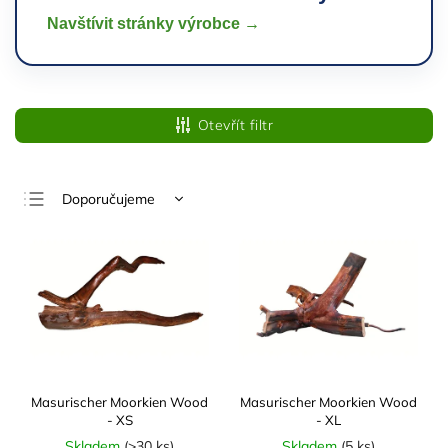
Navštívit stránky výrobce →
Otevřít filtr
Doporučujeme
Nejlevnější
Nejdražší
Nejprodávanější
Abecedně
Masurischer Moorkien Wood
Masurischer Moorkien Wood
- XS
- XL
Skladem
(
>30 ks
)
Skladem
(
5 ks
)