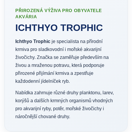
PŘIROZENÁ VÝŽIVA PRO OBYVATELE
AKVÁRIA
ICHTHYO TROPHIC
Ichthyo Trophic
je specialista na přírodní
krmiva pro sladkovodní i mořské akvarijní
živočichy. Značka se zaměřuje především na
živou a mraženou potravu, která podporuje
přirozené přijímání krmiva a zpestřuje
každodenní jídelníček ryb.
Nabídka zahrnuje různé druhy planktonu, larev,
korýšů a dalších krmných organismů vhodných
pro akvarijní ryby, potěr, mořské živočichy i
náročnější chované druhy.