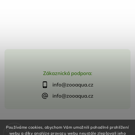
Zákaznická podpora:
info@zooaqua.cz
info@zooaqua.cz
Copyright 2026
ZooAqua, s.r.o
. Všechna práva vyhrazena.
Používáme cookies, abychom Vám umožnili pohodlné prohlížení
Vytvořil
Shoptet
| Design
Shoptak.cz
webu a díky analýze provozu webu neustále zlepšovali jeho