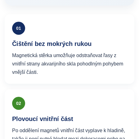
01
Čištění bez mokrých rukou
Magnetická stěrka umožňuje odstraňovat řasy z
vnitřní strany akvarijního skla pohodlným pohybem
vnější části.
02
Plovoucí vnitřní část
Po oddělení magnetů vnitřní část vyplave k hladině,
takže ji není nutné hledat mezi dekoracemi nebo na