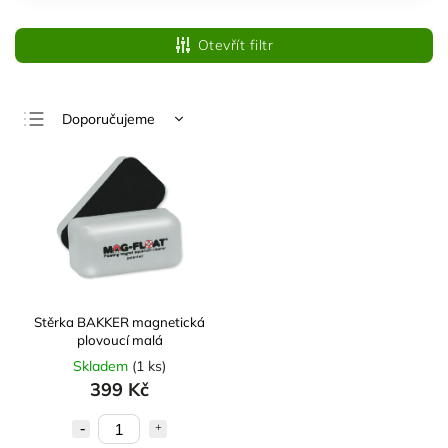
Otevřít filtr
Doporučujeme
Nejlevnější
Nejdražší
Nejprodávanější
Abecedně
Stěrka BAKKER magnetická
plovoucí malá
Skladem
(
1 ks
)
399 Kč