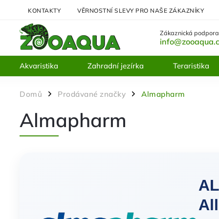
KONTAKTY
VĚRNOSTNÍ SLEVY PRO NAŠE ZÁKAZNÍKY
Zákaznická podpora
info@zooaqua.
Akvaristika
Zahradní jezírka
Teraristika
Domů
Prodávané značky
Almapharm
/
/
Almapharm
AL
Al