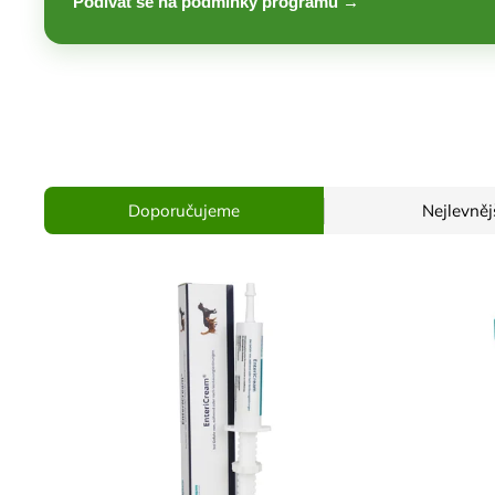
Podívat se na podmínky programu →
Doporučujeme
Nejlevněj