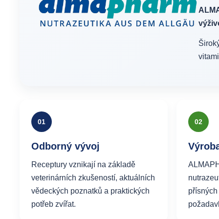
ALM
výži
Širok
vitami
01
02
Odborný vývoj
Výroba
Receptury vznikají na základě
ALMAPHA
veterinárních zkušeností, aktuálních
nutrazeu
vědeckých poznatků a praktických
přísných
potřeb zvířat.
požadav