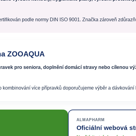
tifikován podle normy DIN ISO 9001. Značka zároveň zdůrazňuj
 na ZOOAQUA
pravek pro seniora, doplnění domácí stravy nebo cílenou výž
o kombinování více přípravků doporučujeme výběr a dávkování k
ALMAPHARM
Oficiální webová s