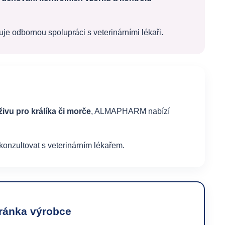
e odbornou spolupráci s veterinárními lékaři.
ivu pro králíka či morče
, ALMAPHARM nabízí
onzultovat s veterinárním lékařem.
tránka výrobce