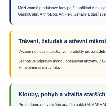
Mezi známé produktové řady patří například Almazy
GastroCalm, ArthroDog, ArtiFlex, Gerial® a další spe
Trávení, žaludek a střevní mikr
Významnou část nabídky tvoří produkty pro
žaludek,
Jednotlivé přípravky mohou obsahovat enzymy, vláknin
zdravotním stavu zvířete.
Klouby, pohyb a vitalita starších
Pro podporu pohybového aparátu nabízí ALMAPH