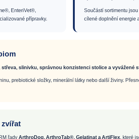
me®, EnteriVet®,
Součástí sortimentu jsou
cializované přípravky.
cílené doplnění energie 
obiom
 střeva, slinivku, správnou konzistenci stolice a vyvážené s
u, prebiotické složky, minerální látky nebo další živiny. Přesn
 zvířat
ARM řady
ArthroDog, ArthroTab®, Gelatinat a ArtiFlex
, které 