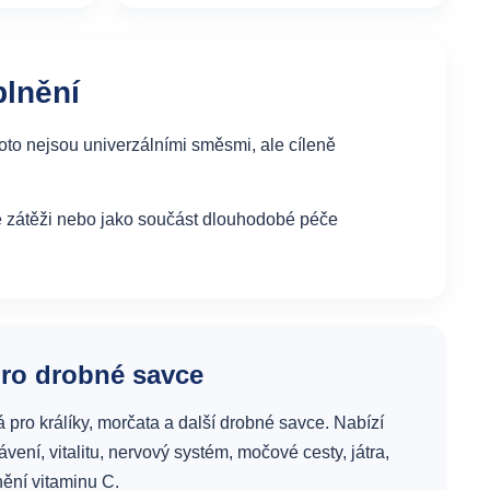
lnění
proto nejsou univerzálními směsmi, ale cíleně
né zátěži nebo jako součást dlouhodobé péče
o drobné savce
 pro králíky, morčata a další drobné savce. Nabízí
vení, vitalitu, nervový systém, močové cesty, játra,
ění vitaminu C.