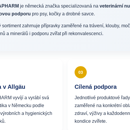
APHARM
je německá značka specializovaná na
veterinární n
vovou podporu
pro psy, kočky a drobné savce.
ý sortiment zahrnuje přípravky zaměřené na trávení, klouby, močo
nů a minerálů i podporu zvířat při rekonvalescenci.
03
 v Allgäu
Cílená podpora
RM vyvíjí a vyrábí svá
Jednotlivé produktové řady
tika v Německu podle
zaměřené na konkrétní obla
 výrobních a hygienických
zdraví, výživy a každodenn
ků.
kondice zvířete.