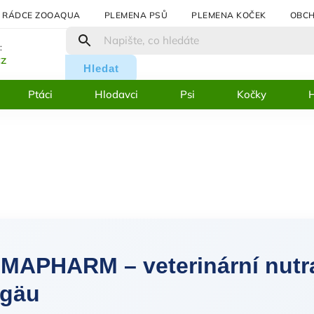
RÁDCE ZOOAQUA
PLEMENA PSŮ
PLEMENA KOČEK
OBCH
:
cz
Hledat
Ptáci
Hlodavci
Psi
Kočky
H
MAPHARM – veterinární nutr
lgäu