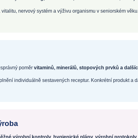
 vitalitu, nervový systém a výživu organismu v seniorském věku
it správný poměr
vitaminů, minerálů, stopových prvků a další
ění individuálně sestavených receptur. Konkrétní produkt a d
ýroba
ěžné výrobní kontroly, hygienické plány, výrobní protokoly