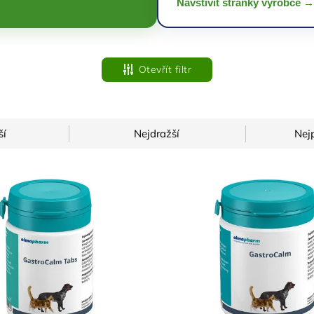
Navštívit stránky výrobce →
Otevřít filtr
ší
Nejdražší
Nej