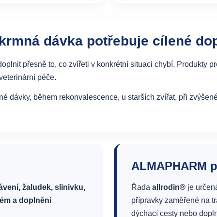
mná dávka potřebuje cílené dop
plnit přesně to, co zvířeti v konkrétní situaci chybí. Produkty 
veterinární péče.
mné dávky, během rekonvalescence, u starších zvířat, při zvýše
ALMAPHARM pr
ávení, žaludek, slinivku,
Řada
allrodin®
je určená
tém a doplnění
přípravky zaměřené na trá
dýchací cesty nebo dopln