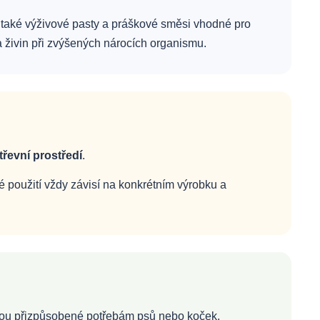
 také výživové pasty a práškové směsi vhodné pro
a živin při zvýšených nárocích organismu.
třevní prostředí
.
é použití vždy závisí na konkrétním výrobku a
jsou přizpůsobené potřebám psů nebo koček.