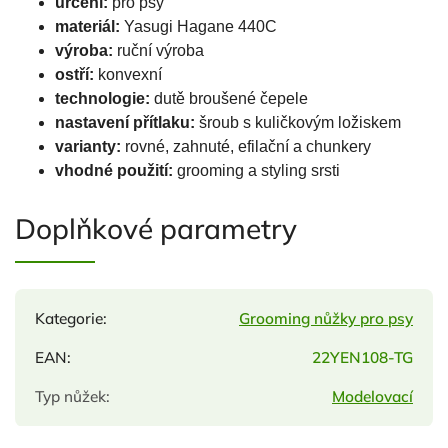
určení:
pro psy
materiál:
Yasugi Hagane 440C
výroba:
ruční výroba
ostří:
konvexní
technologie:
dutě broušené čepele
nastavení přítlaku:
šroub s kuličkovým ložiskem
varianty:
rovné, zahnuté, efilační a chunkery
vhodné použití:
grooming a styling srsti
Doplňkové parametry
Kategorie
:
Grooming nůžky pro psy
EAN
:
22YEN108-TG
Typ nůžek
:
Modelovací