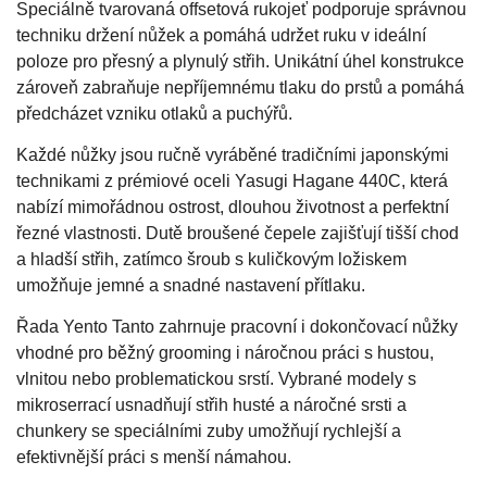
Speciálně tvarovaná offsetová rukojeť podporuje správnou
techniku držení nůžek a pomáhá udržet ruku v ideální
poloze pro přesný a plynulý střih. Unikátní úhel konstrukce
zároveň zabraňuje nepříjemnému tlaku do prstů a pomáhá
předcházet vzniku otlaků a puchýřů.
Každé nůžky jsou ručně vyráběné tradičními japonskými
technikami z prémiové oceli Yasugi Hagane 440C, která
nabízí mimořádnou ostrost, dlouhou životnost a perfektní
řezné vlastnosti. Dutě broušené čepele zajišťují tišší chod
a hladší střih, zatímco šroub s kuličkovým ložiskem
umožňuje jemné a snadné nastavení přítlaku.
Řada Yento Tanto zahrnuje pracovní i dokončovací nůžky
vhodné pro běžný grooming i náročnou práci s hustou,
vlnitou nebo problematickou srstí. Vybrané modely s
mikroserrací usnadňují střih husté a náročné srsti a
chunkery se speciálními zuby umožňují rychlejší a
efektivnější práci s menší námahou.