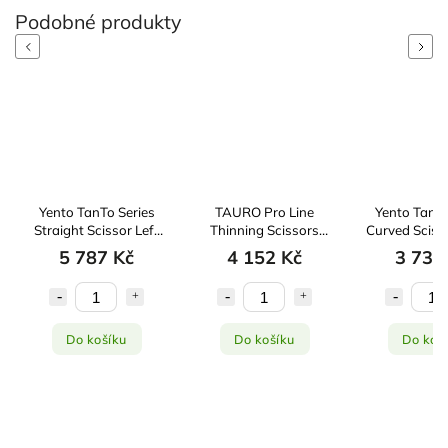
Previous
Next
Yento TanTo Series
TAURO Pro Line
Yento TanTō
Straight Scissor Left
Thinning Scissors
Curved Sciss
Handed Serrated 18
Janita Plungė 18 cm /
- 7"
5 787 Kč
4 152 Kč
3 736
cm - 7"
56 teeth
Do košíku
Do košíku
Do koš