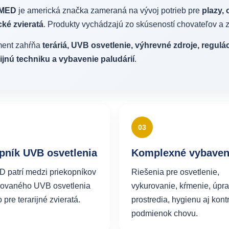
 MED
je americká značka zameraná na vývoj potrieb pre
plazy, 
cké zvieratá
. Produkty vychádzajú zo skúseností chovateľov a z
ment zahŕňa
teráriá, UVB osvetlenie, výhrevné zdroje, regulác
ijnú techniku a vybavenie paludárií
.
03
pník UVB osvetlenia
Komplexné vybaven
patrí medzi priekopníkov
Riešenia pre osvetlenie,
zovaného UVB osvetlenia
vykurovanie, kŕmenie, úpr
pre terarijné zvieratá.
prostredia, hygienu aj kont
podmienok chovu.