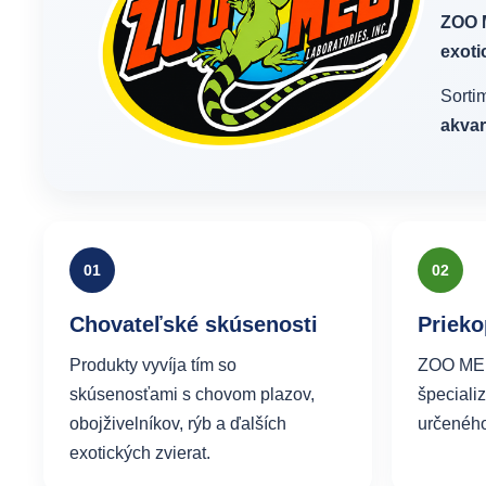
ZOO
exoti
Sorti
akvar
01
02
Chovateľské skúsenosti
Prieko
Produkty vyvíja tím so
ZOO MED 
skúsenosťami s chovom plazov,
špeciali
obojživelníkov, rýb a ďalších
určeného 
exotických zvierat.