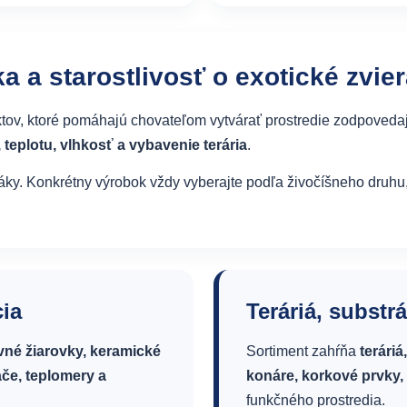
a a starostlivosť o exotické zvier
ov, ktoré pomáhajú chovateľom vytvárať prostredie zodpovedaj
 teplotu, vlhkosť a vybavenie terária
.
 vtáky. Konkrétny výrobok vždy vyberajte podľa živočíšneho dru
cia
Teráriá, substr
vné žiarovky, keramické
Sortiment zahŕňa
teráriá
ače, teplomery a
konáre, korkové prvky, 
funkčného prostredia.