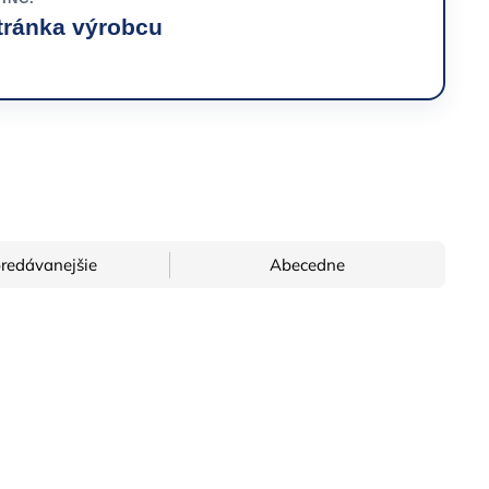
tránka výrobcu
→
redávanejšie
Abecedne