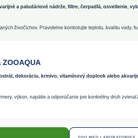
varijné a paludáriové nádrže, filtre, čerpadlá, osvetlenie, v
h živočíchov. Pravidelne kontrolujte teplotu, kvalitu vody, funk
na ZOOAQUA
bstrát, dekoráciu, krmivo, vitamínový doplnok alebo akvari
mery, výkon, napätie a odporúčanie pre konkrétny druh zvieraťa
ZOO MED LABORATORIES, 