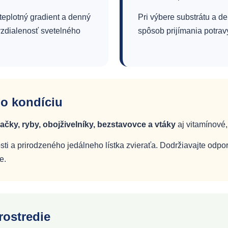
teplotný gradient a denný
Pri výbere substrátu a de
vzdialenosť svetelného
spôsob prijímania potrav
 o kondíciu
ačky, ryby, obojživelníky, bezstavovce a vtáky
aj vitamínové,
sti a prirodzeného jedálneho lístka zvieraťa. Dodržiavajte odp
e.
rostredie