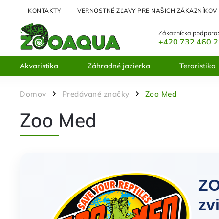
KONTAKTY
VERNOSTNÉ ZĽAVY PRE NAŠICH ZÁKAZNÍKOV
Zákaznícka podpora
+420 732 460 
Akvaristika
Záhradné jazierka
Teraristika
Domov
Predávané značky
Zoo Med
/
/
Zoo Med
ZO
zv