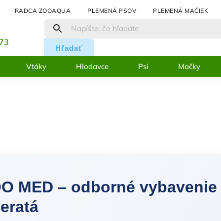
RADCA ZOOAQUA
PLEMENÁ PSOV
PLEMENÁ MAČIEK
:
273
Hľadať
Vtáky
Hlodavce
Psi
Mačky
O MED – odborné vybavenie p
ieratá