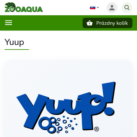
Prázdny košík
Hľadať
Yuup