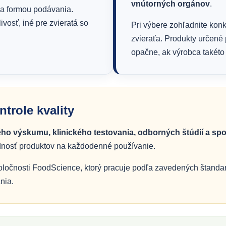
vnútorných orgánov
.
u a formou podávania.
vosť, iné pre zvieratá so
Pri výbere zohľadnite konk
zvieraťa. Produkty určené
opačne, ak výrobca takéto
trole kvality
ho výskumu, klinického testovania, odborných štúdií a spo
odnosť produktov na každodenné používanie.
čnosti FoodScience, ktorý pracuje podľa zavedených štandardo
nia.