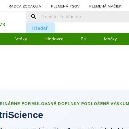
RADCA ZOOAQUA
PLEMENÁ PSOV
PLEMENÁ MAČIEK
:
273
Hľadať
Vtáky
Hlodavce
Psi
Mačky
ERINÁRNE FORMULOVANÉ DOPLNKY PODLOŽENÉ VÝSKU
triScience