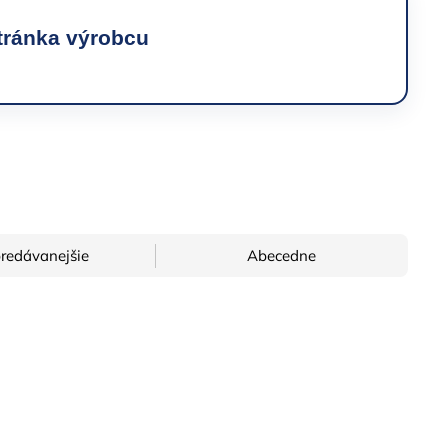
tránka výrobcu
→
redávanejšie
Abecedne