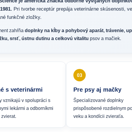
iScience je americká značka odborne vyvíjaných doplnkov
1981.
Pri tvorbe receptúr prepája veterinárne skúsenosti, v
né funkčné zložky.
ment zahŕňa
doplnky na kĺby a pohybový aparát, trávenie, up
ku, srsť, ústnu dutinu a celkovú vitalitu
psov a mačiek.
03
né s veterinármi
Pre psy aj mačky
 vznikajú v spolupráci s
Špecializované doplnky
nymi lekármi a odborníkmi
prispôsobené rozdielnym p
 zvierat.
veku a kondícii zvieraťa.