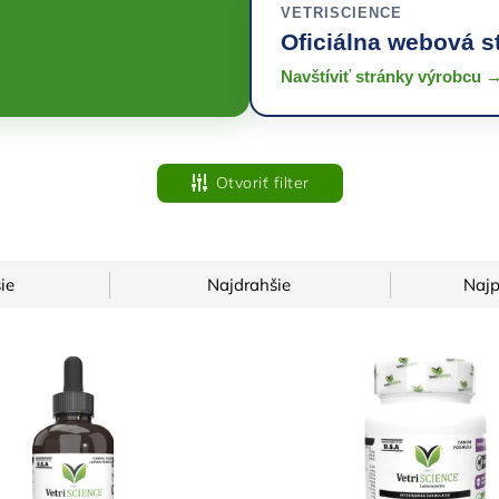
VETRISCIENCE
Oficiálna webová s
Navštíviť stránky výrobcu 
Otvoriť filter
ie
Najdrahšie
Najp