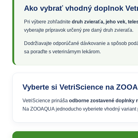
Ako vybrať vhodný doplnok Vet
Pri výbere zohľadnite
druh zvieraťa, jeho vek, tel
vyberajte prípravok určený pre daný druh zvieraťa.
Dodržiavajte odporúčané dávkovanie a spôsob podáv
sa poraďte s veterinárnym lekárom.
Vyberte si VetriScience na ZO
VetriScience prináša
odborne zostavené doplnky na
Na ZOOAQUA jednoducho vyberiete vhodný variant po