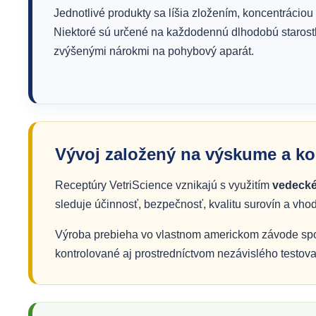
Jednotlivé produkty sa líšia zložením, koncentrácio
Niektoré sú určené na každodennú dlhodobú starostli
zvýšenými nárokmi na pohybový aparát.
Vývoj založený na výskume a kon
Receptúry VetriScience vznikajú s využitím
vedecké
sleduje účinnosť, bezpečnosť, kvalitu surovín a vh
Výroba prebieha vo vlastnom americkom závode spolo
kontrolované aj prostredníctvom nezávislého testova