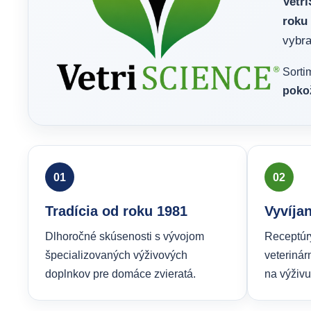
Vetr
roku 
vybra
Sorti
pokož
01
02
Tradícia od roku 1981
Vyvíja
Dlhoročné skúsenosti s vývojom
Receptúry
špecializovaných výživových
veterinár
doplnkov pre domáce zvieratá.
na výživu