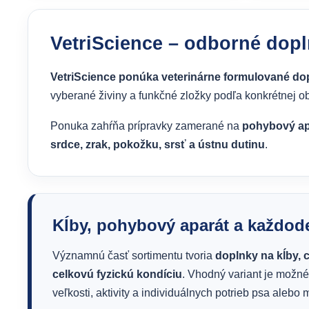
VetriScience – odborné dopln
VetriScience ponúka veterinárne formulované d
vyberané živiny a funkčné zložky podľa konkrétnej obla
Ponuka zahŕňa prípravky zamerané na
pohybový apa
srdce, zrak, pokožku, srsť a ústnu dutinu
.
Kĺby, pohybový aparát a každod
Významnú časť sortimentu tvoria
doplnky na kĺby, 
celkovú fyzickú kondíciu
. Vhodný variant je možné
veľkosti, aktivity a individuálnych potrieb psa alebo 