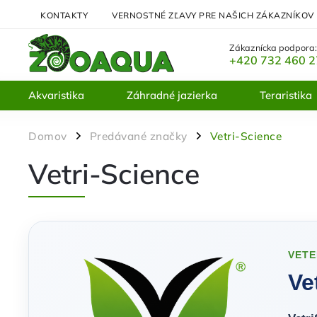
KONTAKTY
VERNOSTNÉ ZĽAVY PRE NAŠICH ZÁKAZNÍKOV
Zákaznícka podpora
+420 732 460 
Akvaristika
Záhradné jazierka
Teraristika
Domov
Predávané značky
Vetri-Science
/
/
Vetri-Science
VET
Ve