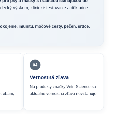
 pre psy a mačky s tradíciou siahajúcou do
edecký výskum, klinické testovanie a dôkladne
okojenie, imunitu, močové cesty, pečeň, srdce,
04
Vernostná zľava
Na produkty značky Vetri-Science sa
otrebám,
aktuálne vernostná zľava nevzťahuje.