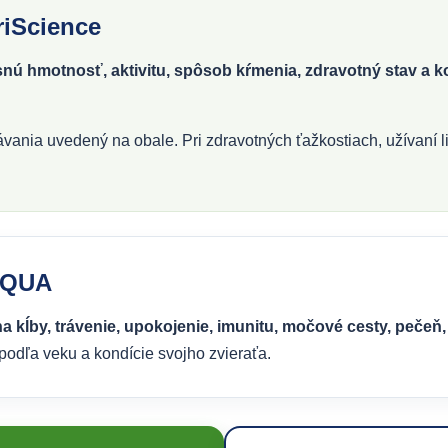
riScience
esnú hmotnosť, aktivitu, spôsob kŕmenia, zdravotný stav a 
ania uvedený na obale. Pri zdravotných ťažkostiach, užívaní l
OAQUA
 kĺby, trávenie, upokojenie, imunitu, močové cesty, pečeň,
dľa veku a kondície svojho zvieraťa.