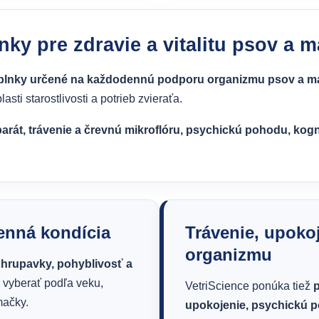
ky pre zdravie a vitalitu psov a m
oplnky určené na každodennú podporu organizmu psov a ma
sti starostlivosti a potrieb zvieraťa.
rát, trávenie a črevnú mikroflóru, psychickú pohodu, kogn
enná kondícia
Trávenie, upoko
organizmu
chrupavky, pohyblivosť a
 vyberať podľa veku,
VetriScience ponúka tiež
p
mačky.
upokojenie, psychickú p