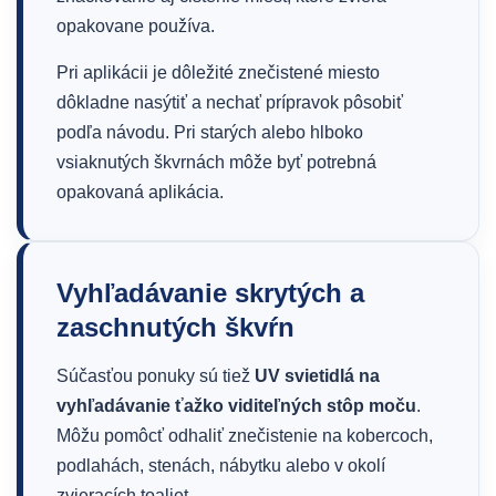
opakovane používa.
Pri aplikácii je dôležité znečistené miesto
dôkladne nasýtiť a nechať prípravok pôsobiť
podľa návodu. Pri starých alebo hlboko
vsiaknutých škvrnách môže byť potrebná
opakovaná aplikácia.
Vyhľadávanie skrytých a
zaschnutých škvŕn
Súčasťou ponuky sú tiež
UV svietidlá na
vyhľadávanie ťažko viditeľných stôp moču
.
Môžu pomôcť odhaliť znečistenie na kobercoch,
podlahách, stenách, nábytku alebo v okolí
zvieracích toaliet.