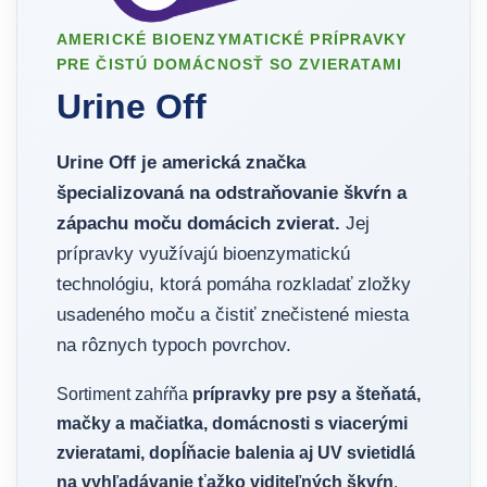
AMERICKÉ BIOENZYMATICKÉ PRÍPRAVKY
PRE ČISTÚ DOMÁCNOSŤ SO ZVIERATAMI
Urine Off
Urine Off je americká značka
špecializovaná na odstraňovanie škvŕn a
zápachu moču domácich zvierat.
Jej
prípravky využívajú bioenzymatickú
technológiu, ktorá pomáha rozkladať zložky
usadeného moču a čistiť znečistené miesta
na rôznych typoch povrchov.
Sortiment zahŕňa
prípravky pre psy a šteňatá,
mačky a mačiatka, domácnosti s viacerými
zvieratami, dopĺňacie balenia aj UV svietidlá
na vyhľadávanie ťažko viditeľných škvŕn
.