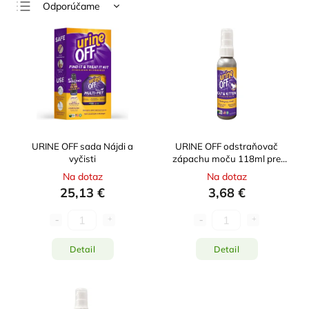
Odporúčame
Najlacnejšie
Najdrahšie
Najpredávanejšie
Abecedne
URINE OFF sada Nájdi a
URINE OFF odstraňovač
vyčisti
zápachu moču 118ml pre
mačky
Na dotaz
Na dotaz
25,13 €
3,68 €
Detail
Detail