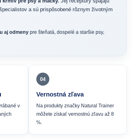
h krmív pre psy a mačky.
Jej receptúry spájajú
špecialistov a sú prispôsobené rôznym životným
vu aj odmeny
pre šteňatá, dospelé a staršie psy,
04
u
Vernostná zľava
yrábané v
Na produkty značky Natural Trainer
aných
môžete získať vernostnú zľavu až 8
%.