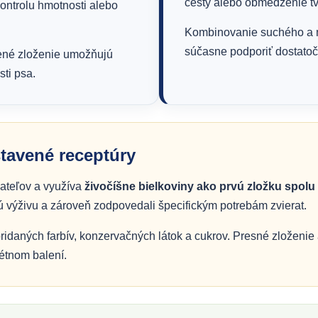
cesty alebo obmedzenie t
 kontrolu hmotnosti alebo
Kombinovanie suchého a mo
súčasne podporiť dostatočn
lené zloženie umožňujú
sti psa.
tavené receptúry
vateľov a využíva
živočíšne bielkoviny ako prvú zložku spol
ú výživu a zároveň zodpovedali špecifickým potrebám zvierat.
daných farbív, konzervačných látok a cukrov. Presné zloženie a 
étnom balení.