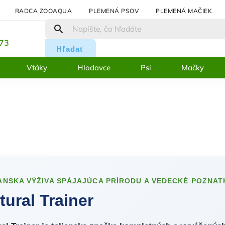
RADCA ZOOAQUA
PLEMENÁ PSOV
PLEMENÁ MAČIEK
:
273
Hľadať
Vtáky
Hlodavce
Psi
Mačky
ANSKA VÝŽIVA SPÁJAJÚCA PRÍRODU A VEDECKÉ POZNAT
tural Trainer