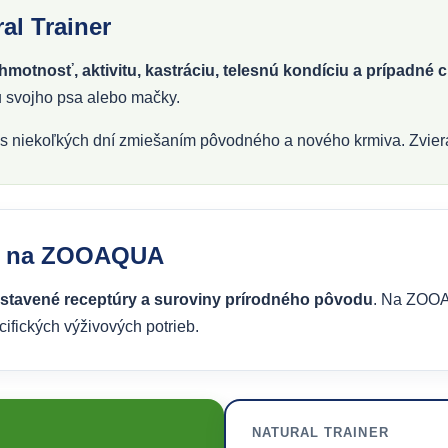
al Trainer
hmotnosť, aktivitu, kastráciu, telesnú kondíciu a prípadné ci
u svojho psa alebo mačky.
 niekoľkých dní zmiešaním pôvodného a nového krmiva. Zviera m
ner na ZOOAQUA
ostavené receptúry a suroviny prírodného pôvodu
. Na ZOOA
cifických výživových potrieb.
NATURAL TRAINER