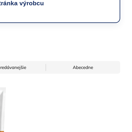
tránka výrobcu
→
redávanejšie
Abecedne