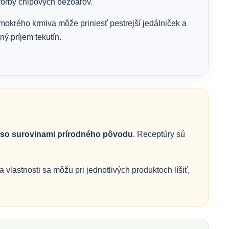
vorby chlpových bezoárov.
krého krmiva môže priniesť pestrejší jedálniček a
ý príjem tekutín.
u so surovinami prírodného pôvodu
. Receptúry sú
vlastnosti sa môžu pri jednotlivých produktoch líšiť,