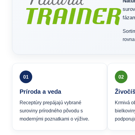
Natur
surov
fázam
Sorti
rovna
01
02
Príroda a veda
Živočí
Receptúry prepájajú vybrané
Krmivá o
suroviny prírodného pôvodu s
bielkovin
modernými poznatkami o výžive.
podporujú