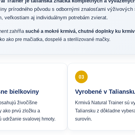
al Trainer je talianska značka kompletných a vyváženýc
iny prírodného pôvodu s odbornými znalosťami výživových 
, veľkostiam aj individuálnym potrebám zvierat.
ment zahŕňa
suché a mokré krmivá, chutné doplnky ku krmi
ko ako pre mačiatka, dospelé a sterilizované mačky.
03
šne bielkoviny
Vyrobené v Taliansk
bsahujú živočíšne
Krmivá Natural Trainer sú v
y ako prvú zložku a
Taliansku z dôkladne vyber
 udržanie svalovej hmoty.
surovín.