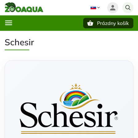
Prázdny košík
Hľadať
Schesir