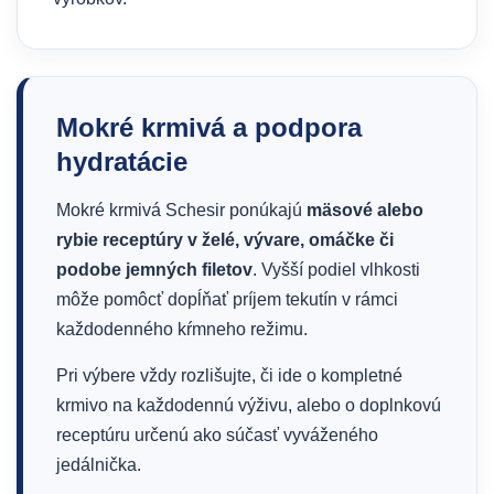
Mokré krmivá a podpora
hydratácie
Mokré krmivá Schesir ponúkajú
mäsové alebo
rybie receptúry v želé, vývare, omáčke či
podobe jemných filetov
. Vyšší podiel vlhkosti
môže pomôcť dopĺňať príjem tekutín v rámci
každodenného kŕmneho režimu.
Pri výbere vždy rozlišujte, či ide o kompletné
krmivo na každodennú výživu, alebo o doplnkovú
receptúru určenú ako súčasť vyváženého
jedálnička.