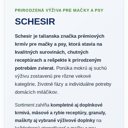
PRIRODZENÁ VÝŽIVA PRE MAČKY A PSY
SCHESIR
Schesir je talianska značka prémiových
krmív pre mačky a psy, ktorá stavia na
kvalitných surovinách, chutných
receptúrach a rešpekte k prirodzeným
potrebám zvierat.
Ponúka mokrú aj suchú
výživu zostavenú pre rôzne vekové
kategórie, životné fázy a individuálne potreby
domácich miláčikov.
Sortiment zahŕňa
kompletné aj doplnkové
krmivá, mäsové a rybie receptúry, granuly,
maškrty aj vybrané výživové doplnky
na