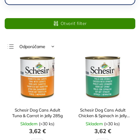
Otvoriť filter
Odporúčame
Najlacnejšie
Najdrahšie
Najpredávanejšie
Abecedne
Schesir Dog Cans Adult
Schesir Dog Cans Adult
Tuna & Carrot in Jelly 285g
Chicken & Spinach in Jelly
285g
Skladem
(
>30 ks
)
Skladem
(
>30 ks
)
3,62 €
3,62 €