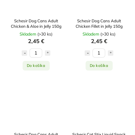
Schesir Dog Cans Adult
Schesir Dog Cans Adult
Chicken & Aloe in Jelly 150g
Chicken Fillet in Jelly 150g
Skladem
(
>30 ks
)
Skladem
(
>30 ks
)
2,45 €
2,45 €
Do košíka
Do košíka
Schesir Dog Cans Adult
Schesir Cat Stix Liquid Snack