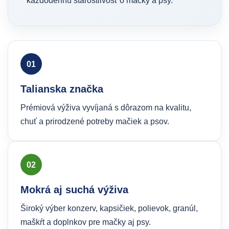
každodennú starostlivosť o mačky a psy.
01
Talianska značka
Prémiová výživa vyvíjaná s dôrazom na kvalitu,
chuť a prirodzené potreby mačiek a psov.
02
Mokrá aj suchá výživa
Široký výber konzerv, kapsičiek, polievok, granúl,
maškŕt a doplnkov pre mačky aj psy.