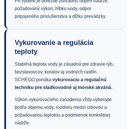
Pri výbere je dôležité zohľadniť objem nádrže,
požadovaný výkon, hĺbku vody, odpor
pripojeného príslušenstva a dĺžku prevádzky.
Vykurovanie a regulácia
teploty
Stabilná teplota vody je zásadná pre zdravie rýb,
bezstavovcov, koralov aj vodných rastlín.
SCHEGO ponúka
vykurovaciu a regulačnú
techniku pre sladkovodné aj morské akváriá
.
Výkon vykurovacieho zariadenia vždy vyberajte
podľa objemu vody, rozdielu medzi izbovou a
požadovanou teplotou a podmienok konkrétnej
nádrže.