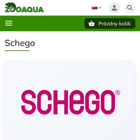
Prázdny košík
Hľadať
Schego