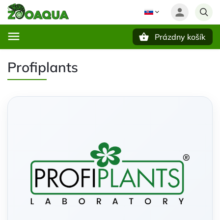
Prázdny košík
Hľadať
Profiplants