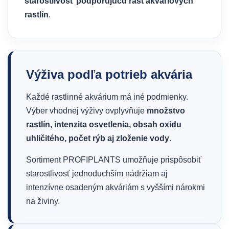
starostlivosť podporujúcu rast akváriových
rastlín
.
Výživa podľa potrieb akvária
Každé rastlinné akvárium má iné podmienky.
Výber vhodnej výživy ovplyvňuje
množstvo
rastlín, intenzita osvetlenia, obsah oxidu
uhličitého, počet rýb aj zloženie vody
.
Sortiment PROFIPLANTS umožňuje prispôsobiť
starostlivosť jednoduchším nádržiam aj
intenzívne osadeným akváriám s vyššími nárokmi
na živiny.