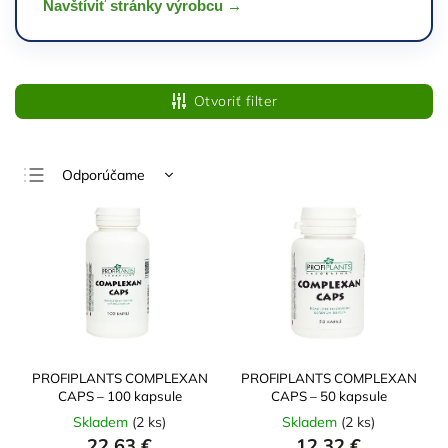
Navštíviť stránky výrobcu →
Otvoriť filter
Odporúčame
Najlacnejšie
Najdrahšie
Najpredávanejšie
Abecedne
PROFIPLANTS COMPLEXAN
PROFIPLANTS COMPLEXAN
CAPS – 100 kapsule
CAPS – 50 kapsule
Skladem
(
2 ks
)
Skladem
(
2 ks
)
22,63 €
12,32 €