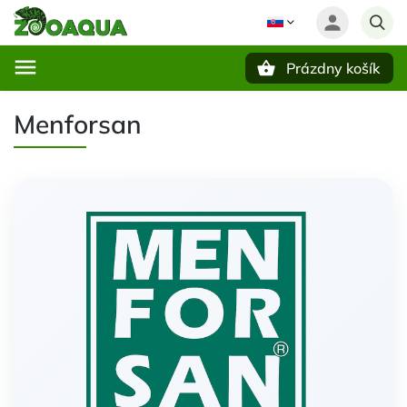
Prázdny košík
Hľadať
Menforsan