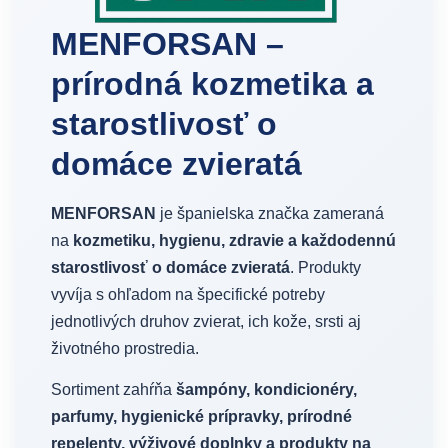
MENFORSAN –
prírodná kozmetika a
starostlivosť o
domáce zvieratá
MENFORSAN
je španielska značka zameraná
na
kozmetiku, hygienu, zdravie a každodennú
starostlivosť o domáce zvieratá
. Produkty
vyvíja s ohľadom na špecifické potreby
jednotlivých druhov zvierat, ich kože, srsti aj
životného prostredia.
Sortiment zahŕňa
šampóny, kondicionéry,
parfumy, hygienické prípravky, prírodné
repelenty, výživové doplnky a produkty na