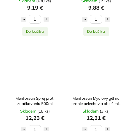
Skladem
(
>30 ks
)
Skladem
(
19 ks
)
9,19 €
9,88 €
Do košíka
Do košíka
Menforsan Sprej proti
Menforsan Mydlový gél na
značkovaniu 500ml
pranie pelechov a oblečenia
1l
Skladem
(
18 ks
)
Skladem
(
3 ks
)
12,23 €
12,31 €