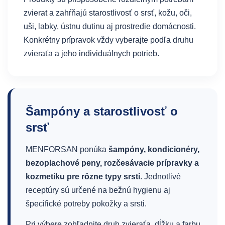
zvierat a zahŕňajú starostlivosť o srsť, kožu, oči,
uši, labky, ústnu dutinu aj prostredie domácnosti.
Konkrétny prípravok vždy vyberajte podľa druhu
zvieraťa a jeho individuálnych potrieb.
Šampóny a starostlivosť o
srsť
MENFORSAN ponúka
šampóny, kondicionéry,
bezoplachové peny, rozčesávacie prípravky a
kozmetiku pre rôzne typy srsti
. Jednotlivé
receptúry sú určené na bežnú hygienu aj
špecifické potreby pokožky a srsti.
Pri výbere zohľadnite druh zvieraťa, dĺžku a farbu