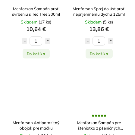
Menforsan Šampón proti
Menforsan Sprej do úst proti
svrbeniu s Tea Tree 300ml
nepríjemnému dychu 125ml
Skladem
(
17 ks
)
Skladem
(
5 ks
)
10,64 €
13,86 €
Do košíka
Do košíka
Menforsan Antiparazitný
Menforsan Šampón pre
obojok pre mačku
šteniatka z pšeničných
klíčkov 300ml