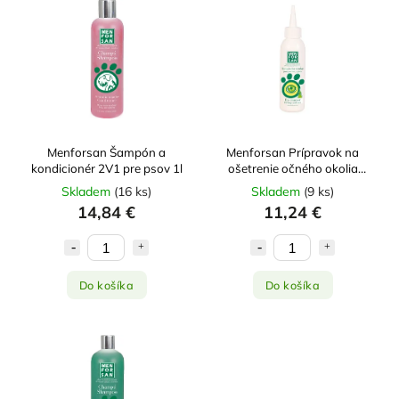
Najlacnejšie
Najdrahšie
Najpredávanejšie
Abecedne
Menforsan Šampón a
Menforsan Prípravok na
kondicionér 2V1 pre psov 1l
ošetrenie očného okolia
125ml
Skladem
(
16 ks
)
Skladem
(
9 ks
)
14,84 €
11,24 €
Do košíka
Do košíka