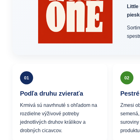
Littl
piesk
Sorti
spest
01
02
Podľa druhu zvieraťa
Pestré
Krmivá sú navrhnuté s ohľadom na
Zmesi ob
rozdielne výživové potreby
semená, 
jednotlivých druhov králikov a
suroviny
drobných cicavcov.
produktu