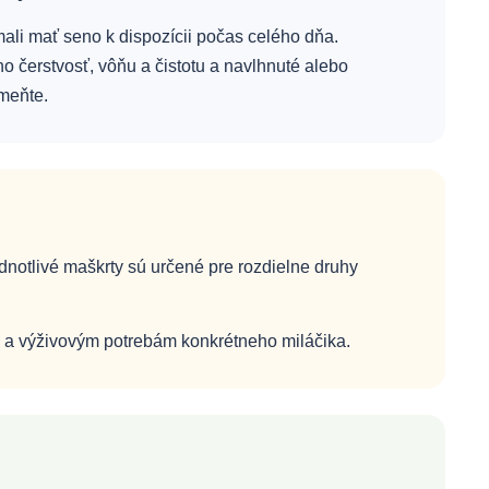
mali mať seno k dispozícii počas celého dňa.
ho čerstvosť, vôňu a čistotu a navlhnuté alebo
meňte.
ednotlivé maškrty sú určené pre rozdielne druhy
te a výživovým potrebám konkrétneho miláčika.