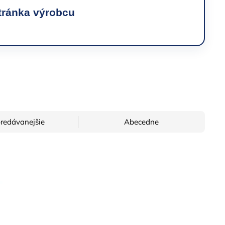
tránka výrobcu
→
redávanejšie
Abecedne