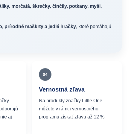
áliky, morčatá, škrečky, činčily, potkany, myši,
, prírodné maškrty a jedlé hračky
, ktoré pomáhajú
04
Vernostná zľava
račky
Na produkty značky Little One
podporujú
môžete v rámci vernostného
nie aj
programu získať zľavu až 12 %.