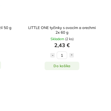
lí 50 g
LITTLE ONE tyčinky s ovocím a orechmi
2x 60 g
Skladem
(
2 ks
)
2,43 €
Do košíka