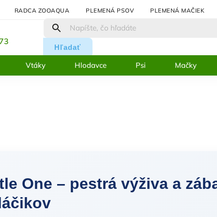
RADCA ZOOAQUA
PLEMENÁ PSOV
PLEMENÁ MAČIEK
:
273
Hľadať
Vtáky
Hlodavce
Psi
Mačky
ttle One – pestrá výživa a zá
láčikov