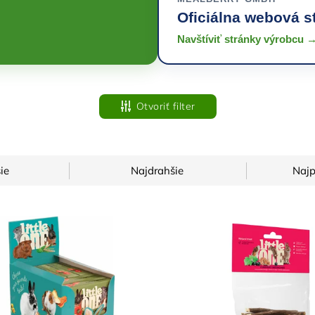
Oficiálna webová s
Navštíviť stránky výrobcu 
Otvoriť filter
ie
Najdrahšie
Najp