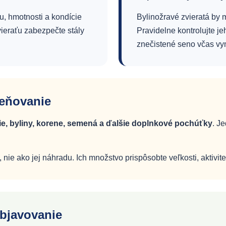
u, hmotnosti a kondície
Bylinožravé zvieratá by 
ieraťu zabezpečte stály
Pravidelne kontrolujte je
znečistené seno včas vy
meňovanie
ie, byliny, korene, semená a ďalšie doplnkové pochúťky
. J
nie ako jej náhradu. Ich množstvo prispôsobte veľkosti, aktivi
objavovanie