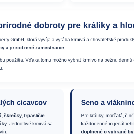
 prírodné dobroty pre králiky a hl
lberry GmbH, ktorá vyvíja a vyrába krmivá a chovateľské produk
ny a prirodzené zamestnanie
.
obu použitia. Vďaka tomu možno vybrať krmivo na bežnú dennú 
u.
lých cicavcov
Seno a vláknin
, škrečky, trpasličie
Pre králiky, morčatá, čin
máky
. Jednotlivé krmivá sa
každodenného jedálneho 
vín.
doplnené o vybrané by