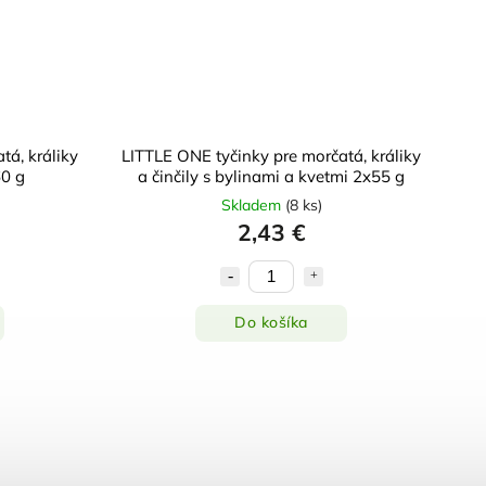
tá, králiky
LITTLE ONE tyčinky pre morčatá, králiky
60 g
a činčily s bylinami a kvetmi 2x55 g
Skladem
(
8 ks
)
2,43 €
Do košíka