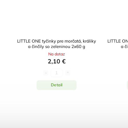
LITTLE ONE tyčinky pre morčatá, králiky
LITTLE ONE
a činčily so zeleninou 2x60 g
a č
Na dotaz
2,10 €
Detail