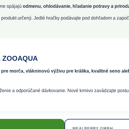
 One spájajú
odmenu, ohlodávanie, hľadanie potravy a prirod
 je produkt určený. Jedlé hračky podávajte pod dohľadom a zap
 na ZOOAQUA
pre morča, vlákninovú výživu pre králika, kvalitné seno al
oženie a odporúčané dávkovanie. Nové krmivo zavádzajte postu
MEALBERRY GMBH