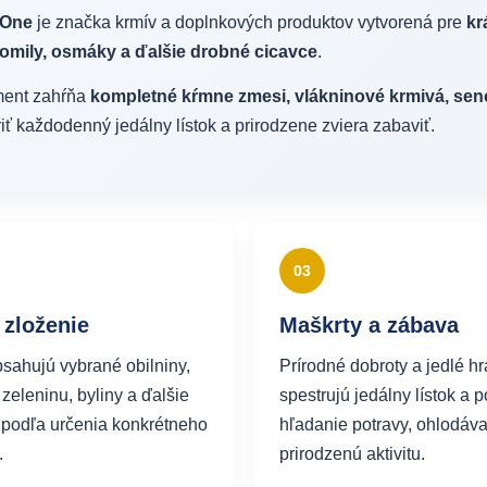
e One
je značka krmív a doplnkových produktov vytvorená pre
kr
omily, osmáky a ďalšie drobné cicavce
.
ment zahŕňa
kompletné kŕmne zmesi, vlákninové krmivá, seno
riť každodenný jedálny lístok a prirodzene zviera zabaviť.
03
 zloženie
Maškrty a zábava
sahujú vybrané obilniny,
Prírodné dobroty a jedlé h
zeleninu, byliny a ďalšie
spestrujú jedálny lístok a 
 podľa určenia konkrétneho
hľadanie potravy, ohlodáva
.
prirodzenú aktivitu.