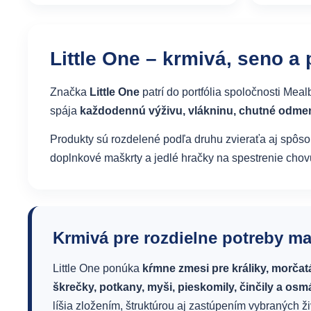
Little One – krmivá, seno a
Značka
Little One
patrí do portfólia spoločnosti Mea
spája
každodennú výživu, vlákninu, chutné odme
Produkty sú rozdelené podľa druhu zvieraťa aj spôs
doplnkové maškrty a jedlé hračky na spestrenie chov
Krmivá pre rozdielne potreby ma
Little One ponúka
kŕmne zmesi pre králiky, morčatá
škrečky, potkany, myši, pieskomily, činčily a os
líšia zložením, štruktúrou aj zastúpením vybraných ži