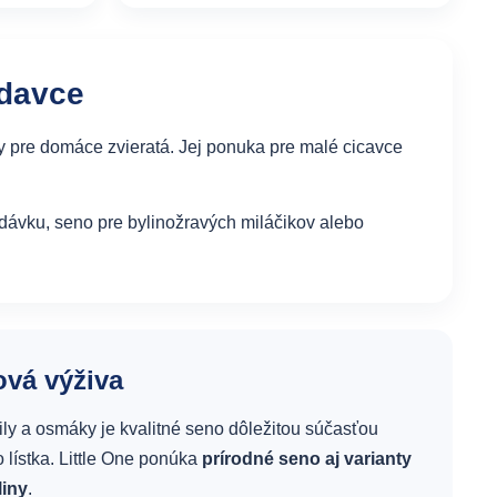
odavce
ty pre domáce zvieratá. Jej ponuka pre malé cicavce
dávku, seno pre bylinožravých miláčikov alebo
ová výživa
čily a osmáky je kvalitné seno dôležitou súčasťou
lístka. Little One ponúka
prírodné seno aj varianty
liny
.