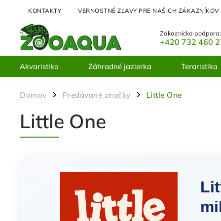
KONTAKTY
VERNOSTNÉ ZĽAVY PRE NAŠICH ZÁKAZNÍKOV
Zákaznícka podpora
+420 732 460 
Akvaristika
Záhradné jazierka
Teraristika
Domov
Predávané značky
Little One
/
/
Little One
Li
mi