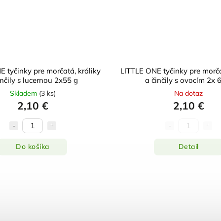
 tyčinky pre morčatá, králiky
LITTLE ONE tyčinky pre morča
inčily s lucernou 2x55 g
a činčily s ovocím 2x 
Skladem
(
3 ks
)
Na dotaz
2,10 €
2,10 €
Do košíka
Detail