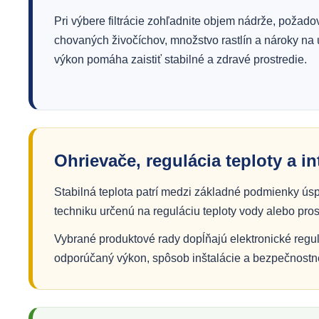
Pri výbere filtrácie zohľadnite objem nádrže, požado
chovaných živočíchov, množstvo rastlín a nároky na
výkon pomáha zaistiť stabilné a zdravé prostredie.
Ohrievače, regulácia teploty a i
Stabilná teplota patrí medzi základné podmienky ús
techniku určenú na reguláciu teploty vody alebo prost
Vybrané produktové rady dopĺňajú elektronické regul
odporúčaný výkon, spôsob inštalácie a bezpečnostn