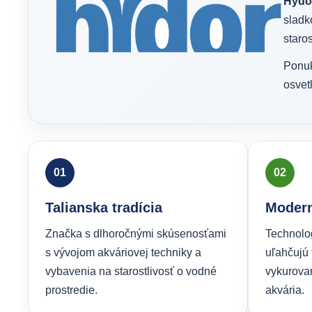
Hydo
sladk
staro
Ponuk
osvetl
01
02
Talianska tradícia
Modern
Značka s dlhoročnými skúsenosťami
Technolo
s vývojom akváriovej techniky a
uľahčujú f
vybavenia na starostlivosť o vodné
vykurova
prostredie.
akvária.