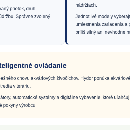
nádržiach.
vaný prietok, druh
 údržbu. Správne zvolený
Jednotlivé modely vyberaj
umiestnenia zariadenia a 
príliš silný ani nevhodne
nteligentné ovládanie
pešného chovu akváriových živočíchov. Hydor ponúka akváriové 
redia v teráriu.
átory, automatické systémy a digitálne vybavenie, ktoré uľahčuj
é pokyny výrobcu.