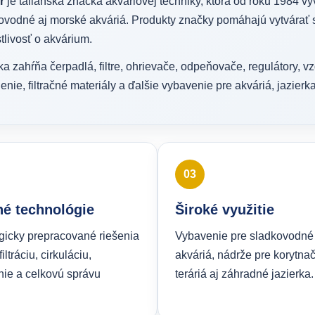
r
je talianska značka akváriovej techniky, ktorá od roku 1984 vy
ovodné aj morské akváriá. Produkty značky pomáhajú vytvárať 
stlivosť o akvárium.
a zahŕňa čerpadlá, filtre, ohrievače, odpeňovače, regulátory, v
enie, filtračné materiály a ďalšie vybavenie pre akváriá, jazierka
03
é technológie
Široké využitie
gicky prepracované riešenia
Vybavenie pre sladkovodné
iltráciu, cirkuláciu,
akváriá, nádrže pre korytnač
nie a celkovú správu
teráriá aj záhradné jazierka.