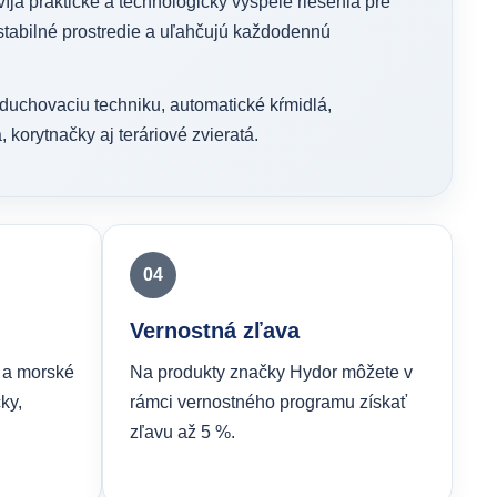
víja praktické a technologicky vyspelé riešenia pre
stabilné prostredie a uľahčujú každodennú
zduchovaciu techniku, automatické kŕmidlá,
, korytnačky aj teráriové zvieratá.
04
Vernostná zľava
 a morské
Na produkty značky Hydor môžete v
ky,
rámci vernostného programu získať
zľavu až 5 %.