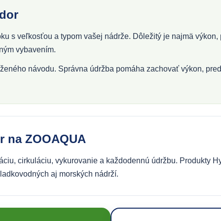
dor
 s veľkosťou a typom vašej nádrže. Dôležitý je najmä výkon, pr
atným vybavením.
riloženého návodu. Správna údržba pomáha zachovať výkon, pred
dor na ZOOAQUA
ráciu, cirkuláciu, vykurovanie a každodennú údržbu. Produkty H
 sladkovodných aj morských nádrží.