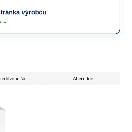
stránka výrobcu
cu →
redávanejšie
Abecedne