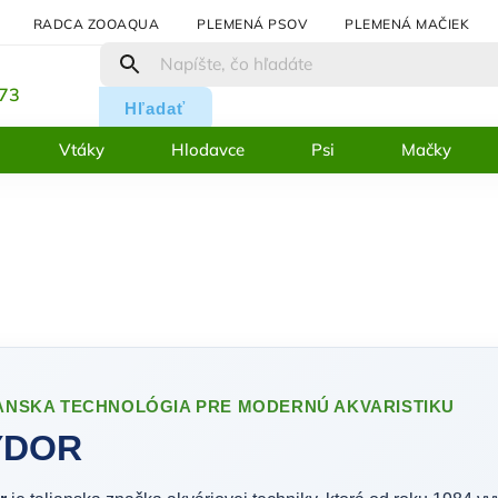
RADCA ZOOAQUA
PLEMENÁ PSOV
PLEMENÁ MAČIEK
:
273
Hľadať
Vtáky
Hlodavce
Psi
Mačky
ANSKA TECHNOLÓGIA PRE MODERNÚ AKVARISTIKU
YDOR