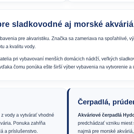
pre sladkovodné aj morské akváriá
avenia pre akvaristiku. Značka sa zameriava na spoľahlivé, v
tu a kvalitu vody.
ovatelia pri vybavovaní menších domácich nádrží, veľkých sladko
vďaka čomu ponúka ešte širší výber vybavenia na vytvorenie a 
Čerpadlá, prúde
 z vody a vytvárať vhodné
Akváriové čerpadlá Hyd
akvária. Ponuka zahŕňa
predchádzať vzniku miest
lá a príslušenstvo.
najmä pre morské akváriá,