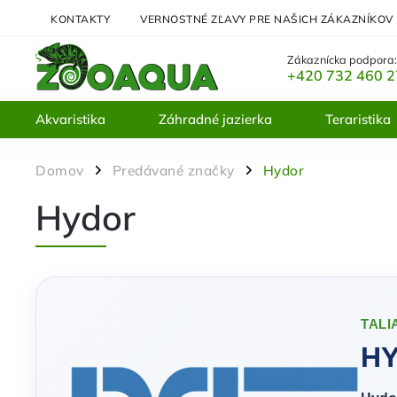
KONTAKTY
VERNOSTNÉ ZĽAVY PRE NAŠICH ZÁKAZNÍKOV
Zákaznícka podpora
+420 732 460 
Akvaristika
Záhradné jazierka
Teraristika
Domov
Predávané značky
Hydor
/
/
Hydor
TALI
H