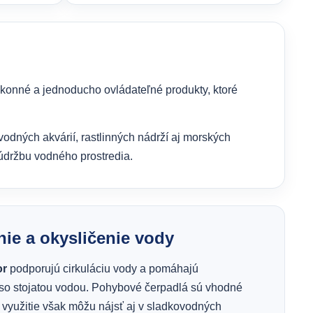
ýkonné a jednoducho ovládateľné produkty, ktoré
vodných akvárií, rastlinných nádrží aj morských
údržbu vodného prostredia.
nie a okysličenie vody
or
podporujú cirkuláciu vody a pomáhajú
 so stojatou vodou. Pohybové čerpadlá sú vhodné
 využitie však môžu nájsť aj v sladkovodných