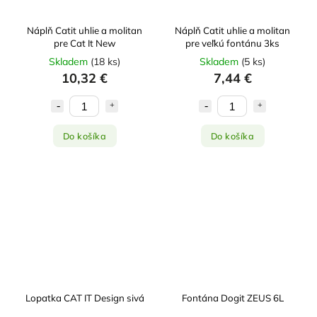
Náplň Catit uhlie a molitan
Náplň Catit uhlie a molitan
pre Cat It New
pre veľkú fontánu 3ks
Skladem
(
18 ks
)
Skladem
(
5 ks
)
10,32 €
7,44 €
Do košíka
Do košíka
Lopatka CAT IT Design sivá
Fontána Dogit ZEUS 6L