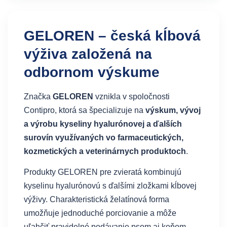
GELOREN – česká kĺbová
výživa založená na
odbornom výskume
Značka
GELOREN
vznikla v spoločnosti
Contipro, ktorá sa špecializuje na
výskum, vývoj
a výrobu kyseliny hyalurónovej a ďalších
surovín využívaných vo farmaceutických,
kozmetických a veterinárnych produktoch
.
Produkty GELOREN pre zvieratá kombinujú
kyselinu hyalurónovú s ďalšími zložkami kĺbovej
výživy. Charakteristická želatínová forma
umožňuje jednoduché porciovanie a môže
uľahčiť pravidelné podávanie psom aj koňom.