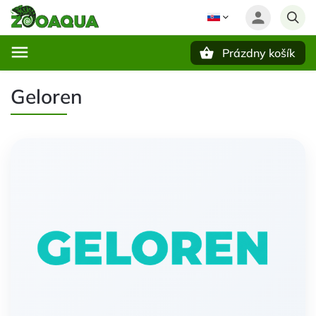
Prázdny košík
Hľadať
Geloren