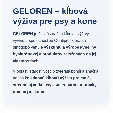
GELOREN – kĺbová
výživa pre psy a kone
GELOREN
je česká značka kĺbovej výživy
vyvinutá spoločnosťou Contipro, ktorá sa
dlhodobo venuje
výskumu a výrobe kyseliny
hyalurónovej a produktov založených na jej
vlastnostiach
.
V oblasti starostlivosti o zvieratá ponúka značka
najmä
želatínovú kĺbovú výživu pre malé,
stredné aj veľké psy a veterinárne prípravky
určené pre kone
.