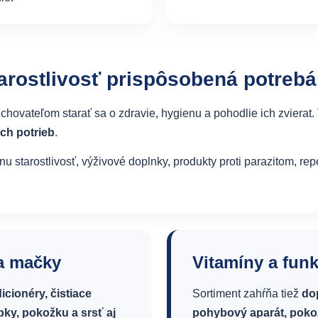
rostlivosť prispôsobená potrebá
 chovateľom starať sa o zdravie, hygienu a pohodlie ich zvierat
ch potrieb
.
u starostlivosť, výživové doplnky, produkty proti parazitom, re
 a mačky
Vitamíny a fun
cionéry, čistiace
Sortiment zahŕňa tiež
do
abky, pokožku a srsť aj
pohybový aparát, pokožk