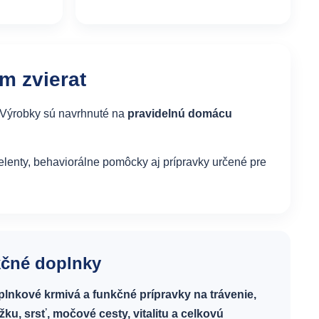
m zvierat
. Výrobky sú navrhnuté na
pravidelnú domácu
pelenty, behaviorálne pomôcky aj prípravky určené pre
kčné doplnky
plnkové krmivá a funkčné prípravky na trávenie,
u, srsť, močové cesty, vitalitu a celkovú