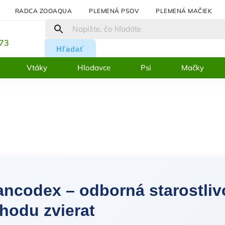
RADCA ZOOAQUA
PLEMENÁ PSOV
PLEMENÁ MAČIEK
:
273
Hľadať
Vtáky
Hlodavce
Psi
Mačky
ancodex – odborná starostliv
hodu zvierat