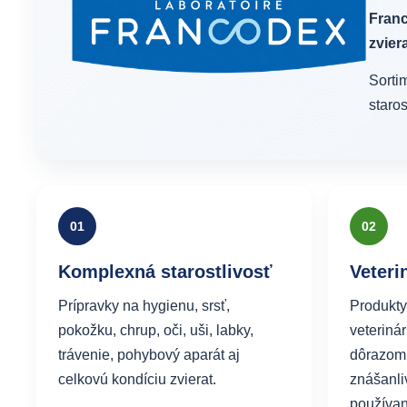
Fran
zvier
Sorti
staros
01
02
Komplexná starostlivosť
Veteri
Prípravky na hygienu, srsť,
Produkty
pokožku, chrup, oči, uši, labky,
veteriná
trávenie, pohybový aparát aj
dôrazom 
celkovú kondíciu zvierat.
znášanli
používan