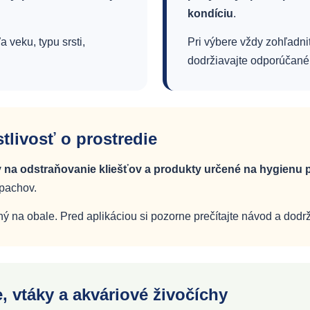
kondíciu
.
 veku, typu srsti,
Pri výbere vždy zohľadni
dodržiavajte odporúčané
tlivosť o prostredie
 na odstraňovanie kliešťov a produkty určené na hygienu p
 pachov.
ý na obale. Pred aplikáciou si pozorne prečítajte návod a dod
, vtáky a akváriové živočíchy