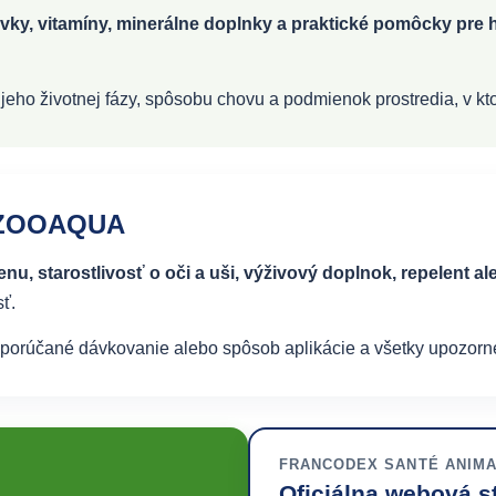
vky, vitamíny, minerálne doplnky a praktické pomôcky pre hl
jeho životnej fázy, spôsobu chovu a podmienok prostredia, v kto
a ZOOAQUA
nu, starostlivosť o oči a uši, výživový doplnok, repelent 
ť.
dporúčané dávkovanie alebo spôsob aplikácie a všetky upozorn
FRANCODEX SANTÉ ANIMAL
Oficiálna webová s