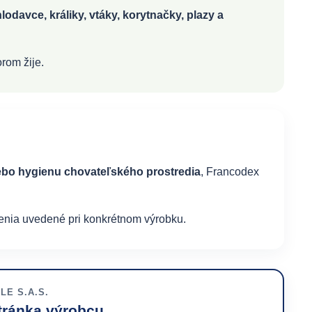
odavce, králiky, vtáky, korytnačky, plazy a
rom žije.
alebo hygienu chovateľského prostredia
, Francodex
enia uvedené pri konkrétnom výrobku.
E S.A.S.
tránka výrobcu