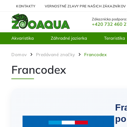
KONTAKTY
VERNOSTNÉ ZĽAVY PRE NAŠICH ZÁKAZNÍKOV
Zákaznícka podpora
+420 732 460 
Akvaristika
Záhradné jazierka
Teraristika
Domov
Predávané značky
Francodex
/
/
Francodex
Fr
po