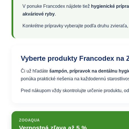
V ponuke Francodex nájdete tiež
hygienické prípra
akváriové ryby
.
Konkrétne prípravky vyberajte podľa druhu zvieraťa, 
Vyberte produkty Francodex n
Či už hľadáte
šampón, prípravok na dentálnu hygie
ponúka praktické riešenia na každodennú starostlivos
Pred nákupom vždy skontrolujte určenie produktu, o
ZOOAQUA
Vernostná zľava až 5 %