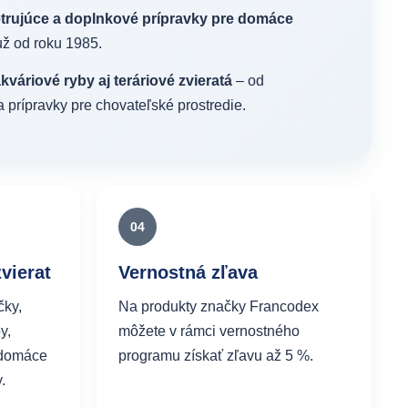
etrujúce a doplnkové prípravky pre domáce
 už od roku 1985.
kváriové ryby aj teráriové zvieratá
– od
 a prípravky pre chovateľské prostredie.
04
vierat
Vernostná zľava
čky,
Na produkty značky Francodex
y,
môžete v rámci vernostného
e domáce
programu získať zľavu až 5 %.
.