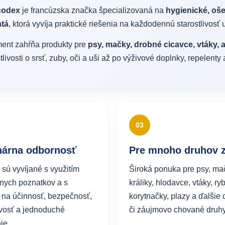
codex
je francúzska značka špecializovaná na
hygienické, oš
atá
, ktorá vyvíja praktické riešenia na každodennú starostlivosť
ment zahŕňa produkty pre
psy, mačky, drobné cicavce, vtáky, a
tlivosti o srsť, zuby, oči a uši až po výživové doplnky, repelenty
03
nárna odbornosť
Pre mnoho druhov z
 sú vyvíjané s využitím
Široká ponuka pre psy, ma
rnych poznatkov a s
králiky, hlodavce, vtáky, ryb
na účinnosť, bezpečnosť,
korytnačky, plazy a ďalši
vosť a jednoduché
či záujmovo chované druhy
ie.