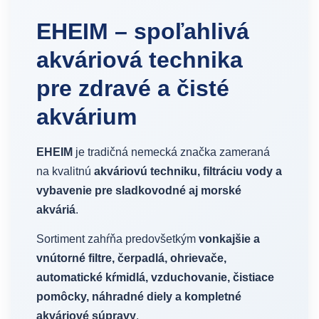
EHEIM – spoľahlivá
akváriová technika
pre zdravé a čisté
akvárium
EHEIM
je tradičná nemecká značka zameraná
na kvalitnú
akváriovú techniku, filtráciu vody a
vybavenie pre sladkovodné aj morské
akváriá
.
Sortiment zahŕňa predovšetkým
vonkajšie a
vnútorné filtre, čerpadlá, ohrievače,
automatické kŕmidlá, vzduchovanie, čistiace
pomôcky, náhradné diely a kompletné
akváriové súpravy
.