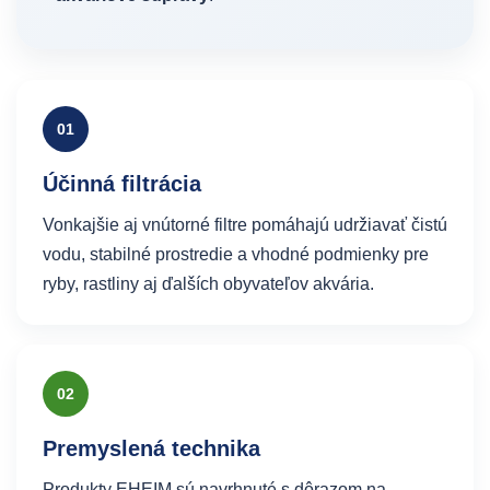
01
Účinná filtrácia
Vonkajšie aj vnútorné filtre pomáhajú udržiavať čistú
vodu, stabilné prostredie a vhodné podmienky pre
ryby, rastliny aj ďalších obyvateľov akvária.
02
Premyslená technika
Produkty EHEIM sú navrhnuté s dôrazom na