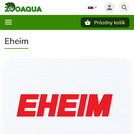
Prázdny košík
Hľadať
Eheim