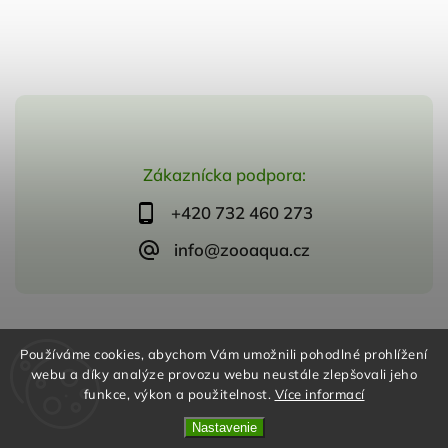
Zákaznícka podpora:
+420 732 460 273
info@zooaqua.cz
Copyright 2026
ZooAqua, s.r.o
. Všetky práva vyhradené.
Používáme cookies, abychom Vám umožnili pohodlné prohlížení
Vytvořil
Shoptet
| Design
Shoptak.cz
webu a díky analýze provozu webu neustále zlepšovali jeho
funkce, výkon a použitelnost.
Více informací
Nastavenie