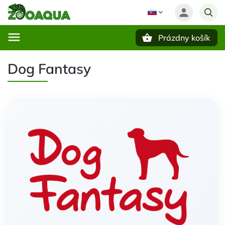
Prázdny košík
Hľadať
Dog Fantasy