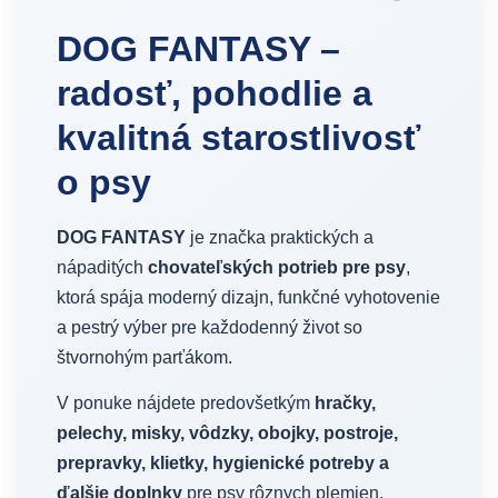
DOG FANTASY –
radosť, pohodlie a
kvalitná starostlivosť
o psy
DOG FANTASY
je značka praktických a
nápaditých
chovateľských potrieb pre psy
,
ktorá spája moderný dizajn, funkčné vyhotovenie
a pestrý výber pre každodenný život so
štvornohým parťákom.
V ponuke nájdete predovšetkým
hračky,
pelechy, misky, vôdzky, obojky, postroje,
prepravky, klietky, hygienické potreby a
ďalšie doplnky
pre psy rôznych plemien,