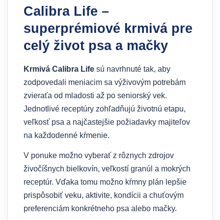
Calibra Life –
superprémiové krmivá pre
celý život psa a mačky
Krmivá Calibra Life
sú navrhnuté tak, aby
zodpovedali meniacim sa výživovým potrebám
zvieraťa od mladosti až po seniorský vek.
Jednotlivé receptúry zohľadňujú životnú etapu,
veľkosť psa a najčastejšie požiadavky majiteľov
na každodenné kŕmenie.
V ponuke možno vyberať z rôznych zdrojov
živočíšnych bielkovín, veľkostí granúl a mokrých
receptúr. Vďaka tomu možno kŕmny plán lepšie
prispôsobiť veku, aktivite, kondícii a chuťovým
preferenciám konkrétneho psa alebo mačky.