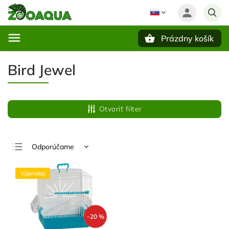
Prázdny košík
Hľadať
Bird Jewel
Otvoriť filter
Odporúčame
Najlacnejšie
Výpredaj
Najdrahšie
Najpredávanejšie
Abecedne
–20 %